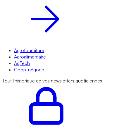
Agrofourniture
Agroalimentaire
AgTech
Coop-négoce
Tout l'historique de vos newsletters quotidiennes