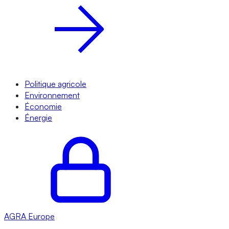
Politique agricole
Environnement
Économie
Énergie
AGRA
Europe