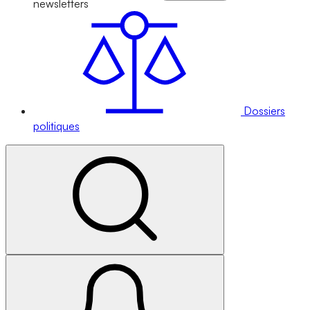
newsletters
Dossiers
politiques