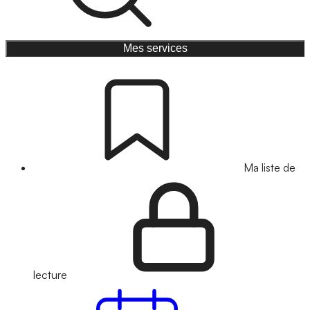
Mes services
Ma liste de
lecture