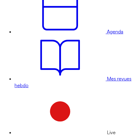
Agenda
Mes revues
hebdo
Live