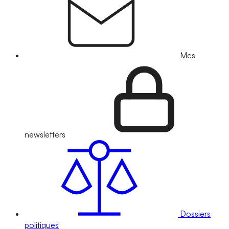
Mes
newsletters
Dossiers
politiques