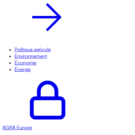
Politique agricole
Environnement
Économie
Énergie
AGRA
Europe