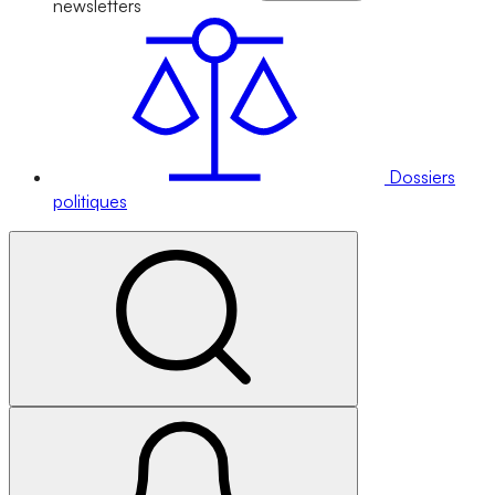
newsletters
Dossiers
politiques