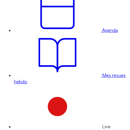
Agenda
Mes revues
hebdo
Live