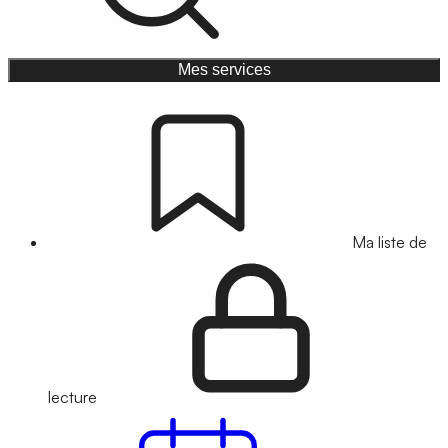
Mes services
Ma liste de
lecture