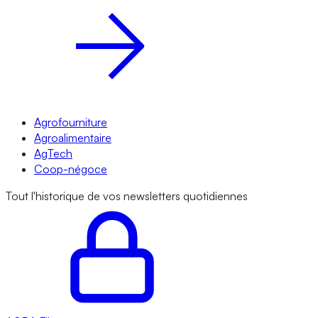
Agrofourniture
Agroalimentaire
AgTech
Coop-négoce
Tout l'historique de vos newsletters quotidiennes