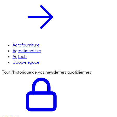
Agrofourniture
Agroalimentaire
AgTech
Coop-négoce
Tout l'historique de vos newsletters quotidiennes