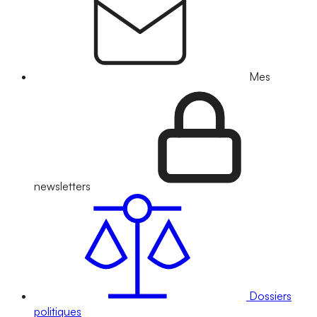
Mes
newsletters
Dossiers
politiques