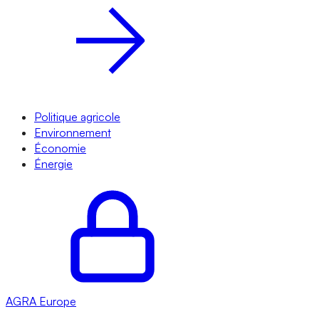
Politique agricole
Environnement
Économie
Énergie
AGRA
Europe