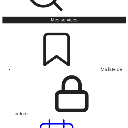
Mes services
Ma liste de
lecture