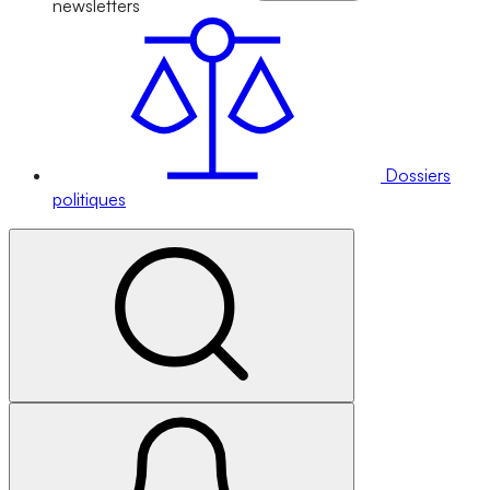
newsletters
Dossiers
politiques