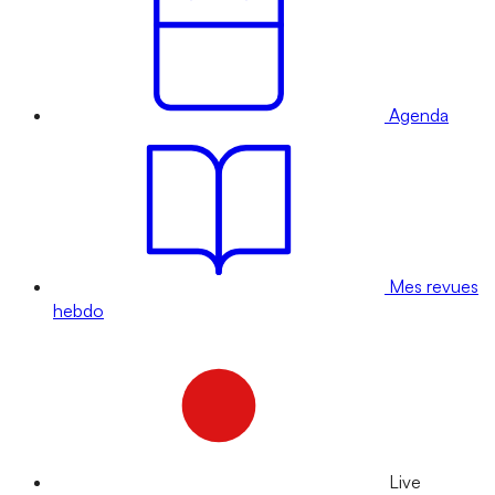
Agenda
Mes revues
hebdo
Live