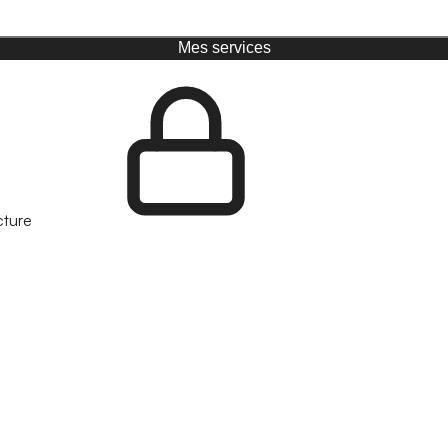
Mes services
cture