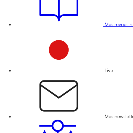
Mes revues 
Live
Mes newslett