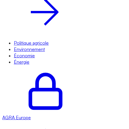
Politique agricole
Environnement
Économie
Énergie
AGRA
Europe