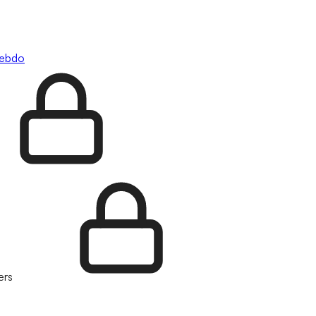
hebdo
ers