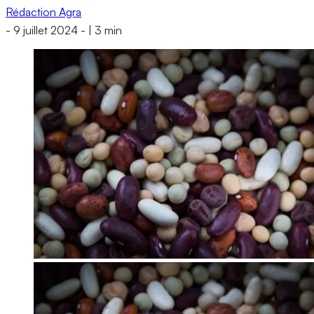
Rédaction Agra
-
9 juillet 2024
-
|
3 min