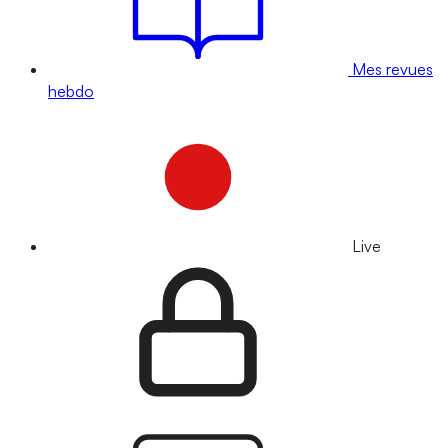
Mes revues
hebdo
Live