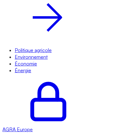
Politique agricole
Environnement
Économie
Énergie
AGRA
Europe