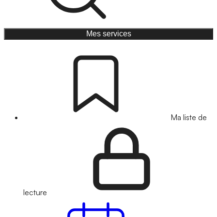
Mes services
Ma liste de
lecture