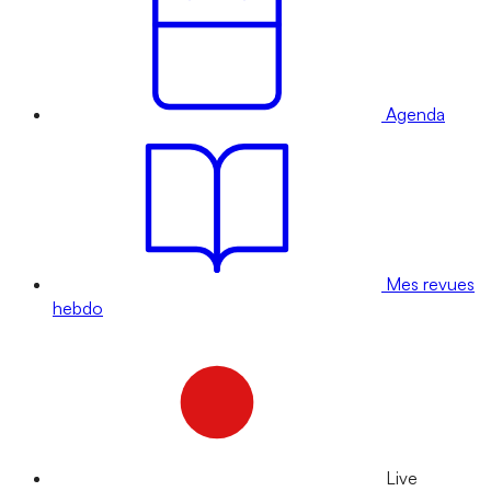
Agenda
Mes revues
hebdo
Live