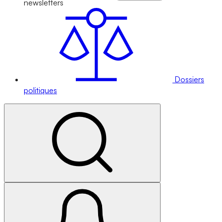
newsletters
Dossiers
politiques