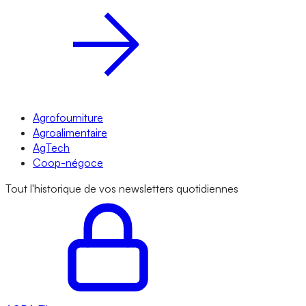
Agrofourniture
Agroalimentaire
AgTech
Coop-négoce
Tout l'historique de vos newsletters quotidiennes