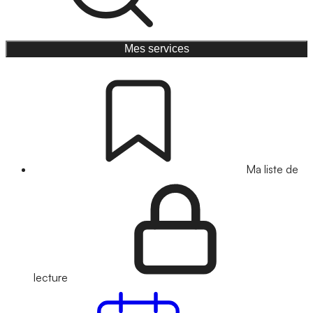
Mes services
Ma liste de
lecture