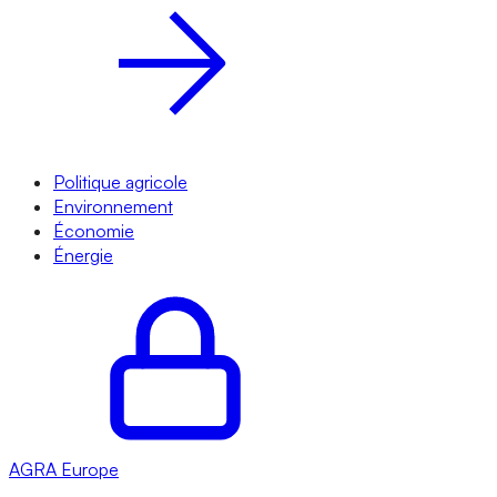
Politique agricole
Environnement
Économie
Énergie
AGRA
Europe