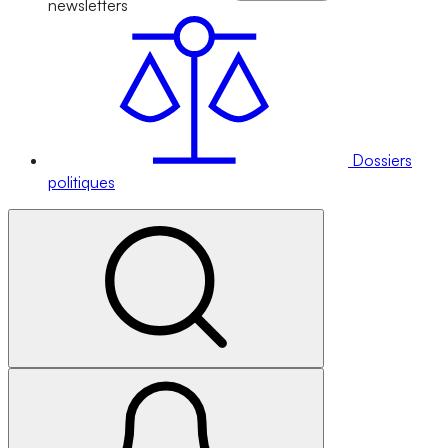
newsletters
Dossiers
politiques