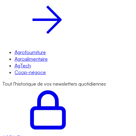
Agrofourniture
Agroalimentaire
AgTech
Coop-négoce
Tout l'historique de vos newsletters quotidiennes