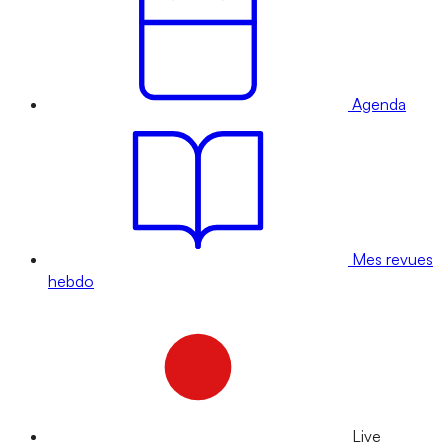
Agenda
Mes revues
hebdo
Live