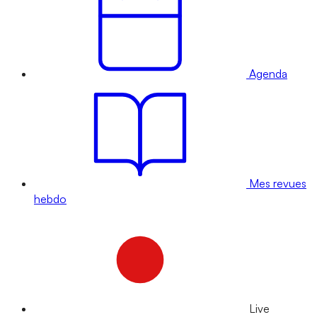
Agenda
Mes revues
hebdo
Live