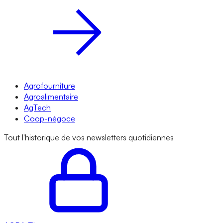
Agrofourniture
Agroalimentaire
AgTech
Coop-négoce
Tout l'historique de vos newsletters quotidiennes