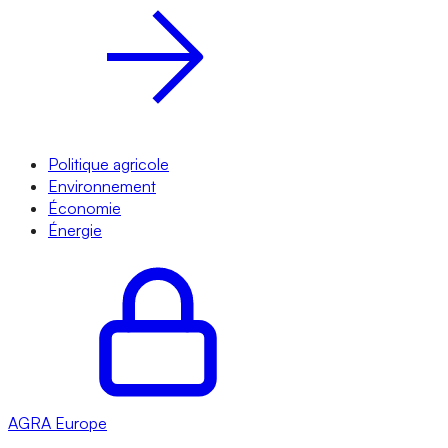
Politique agricole
Environnement
Économie
Énergie
AGRA
Europe