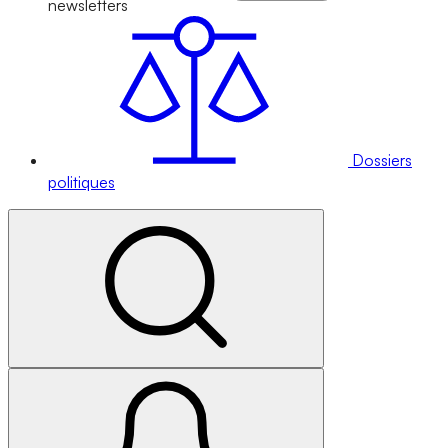
newsletters
Dossiers
politiques