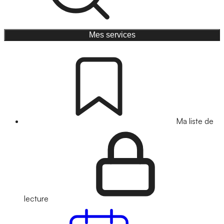
Mes services
Ma liste de
lecture