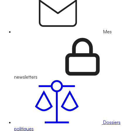
Mes
newsletters
Dossiers
politiques