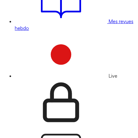
Mes revues
hebdo
Live