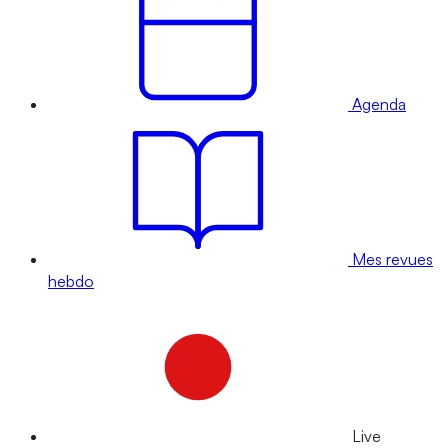
Agenda
Mes revues
hebdo
Live