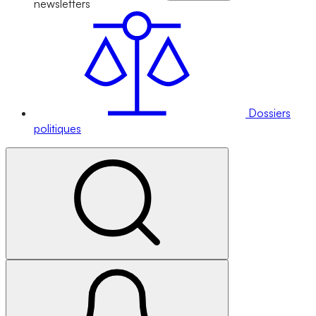
newsletters
Dossiers
politiques