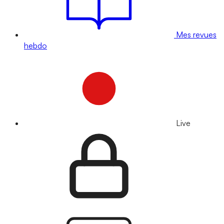
Mes revues
hebdo
Live