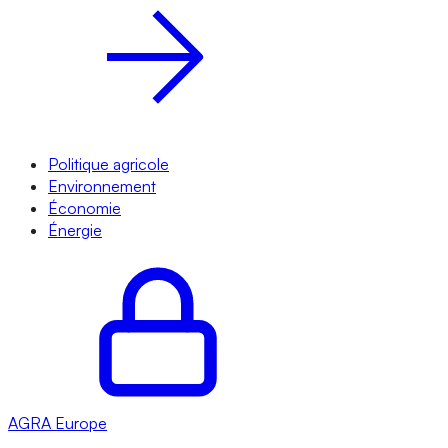
Politique agricole
Environnement
Économie
Énergie
AGRA
Europe