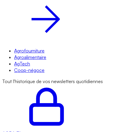
Agrofourniture
Agroalimentaire
AgTech
Coop-négoce
Tout l'historique de vos newsletters quotidiennes