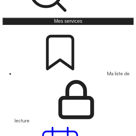
Mes services
Ma liste de
lecture