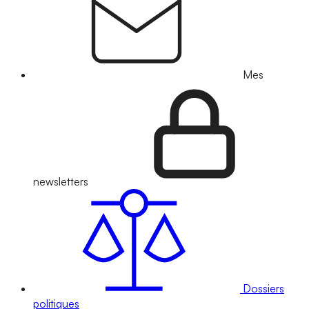
Mes
newsletters
Dossiers
politiques