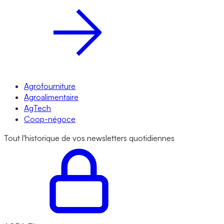
Agrofourniture
Agroalimentaire
AgTech
Coop-négoce
Tout l'historique de vos newsletters quotidiennes