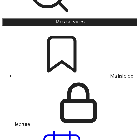
Mes services
Ma liste de
lecture