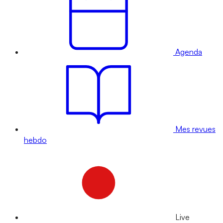
Agenda
Mes revues
hebdo
Live