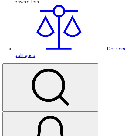
newsletters
Dossiers
politiques