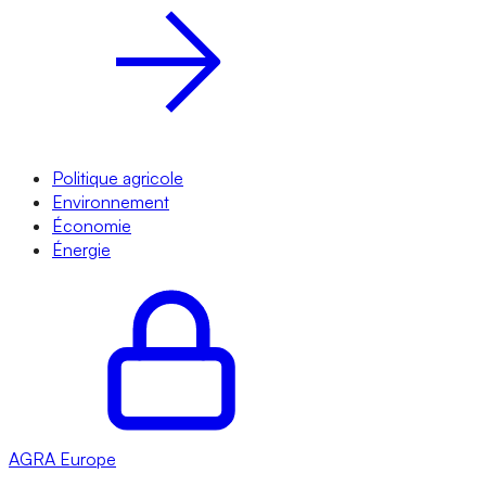
Politique agricole
Environnement
Économie
Énergie
AGRA
Europe