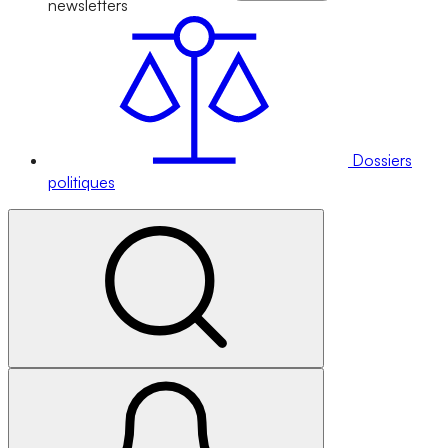
newsletters
Dossiers
politiques