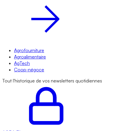
Agrofourniture
Agroalimentaire
AgTech
Coop-négoce
Tout l'historique de vos newsletters quotidiennes