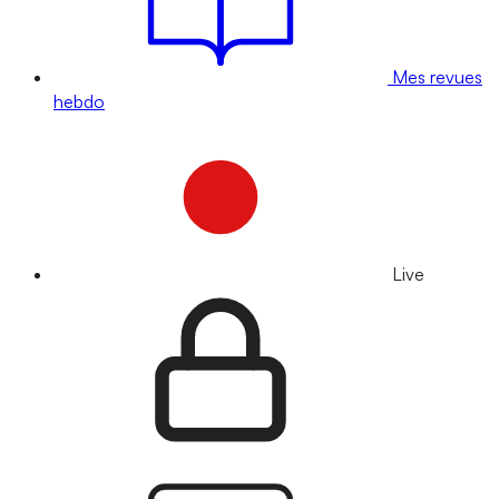
Mes revues
hebdo
Live