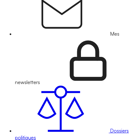
Mes
newsletters
Dossiers
politiques