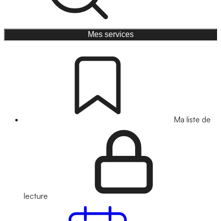
Mes services
Ma liste de
lecture