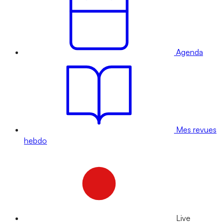
Agenda
Mes revues
hebdo
Live