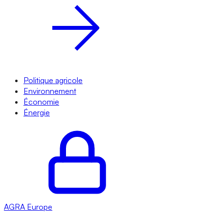
Politique agricole
Environnement
Économie
Énergie
AGRA
Europe