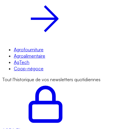
Agrofourniture
Agroalimentaire
AgTech
Coop-négoce
Tout l'historique de vos newsletters quotidiennes