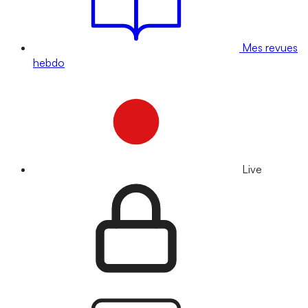
Mes revues
hebdo
Live