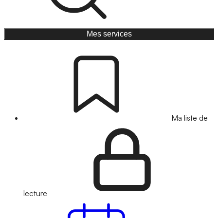
Mes services
Ma liste de
lecture