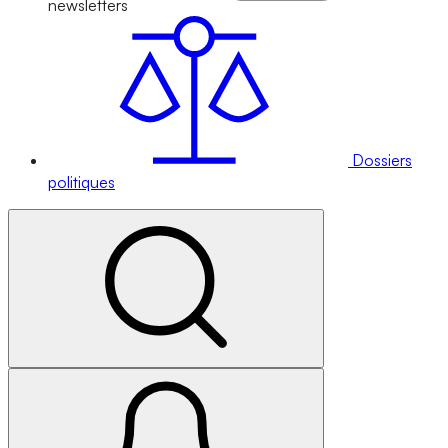
newsletters
Dossiers
politiques