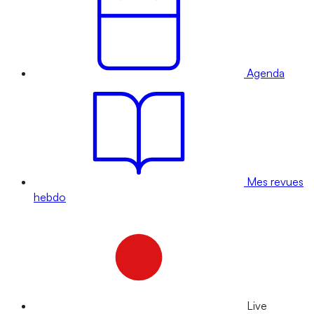
Agenda
Mes revues
hebdo
Live