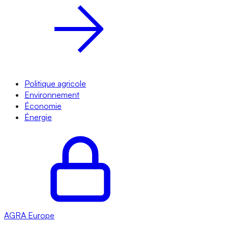
Politique agricole
Environnement
Économie
Énergie
AGRA
Europe