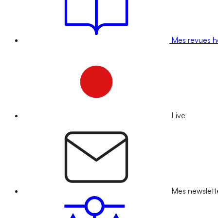
Mes revues 
Live
Mes newslett