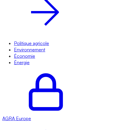
Politique agricole
Environnement
Économie
Énergie
AGRA
Europe