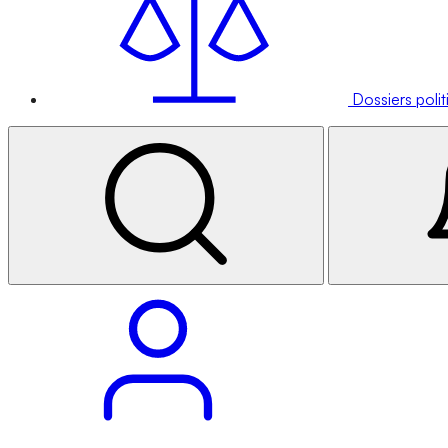
Dossiers poli