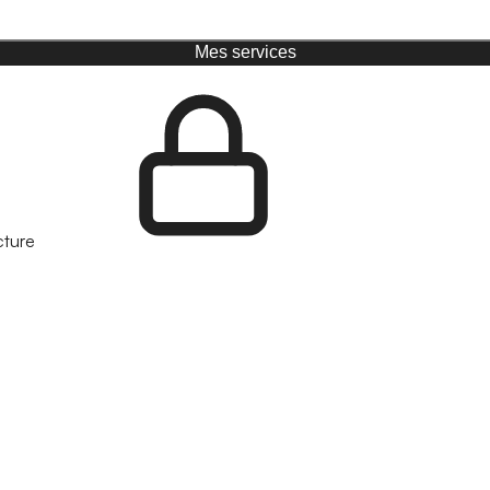
Mes services
cture