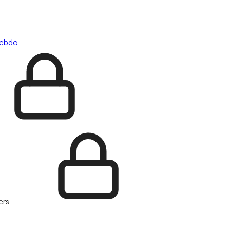
hebdo
ers