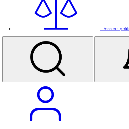
Dossiers poli