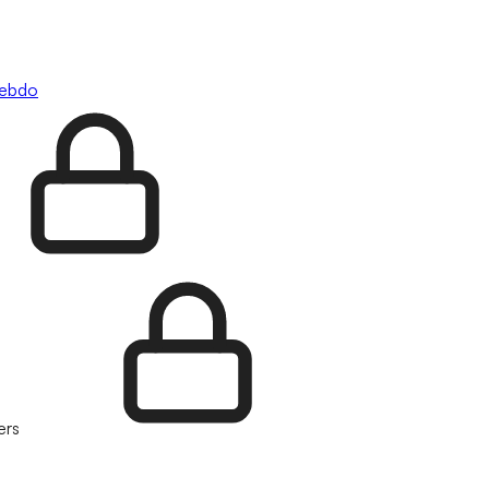
hebdo
ers