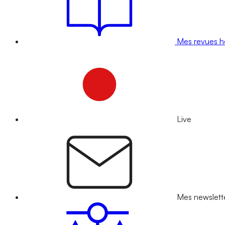
Mes revues 
Live
Mes newslett