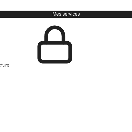
Mes services
cture