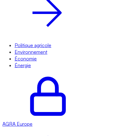
Politique agricole
Environnement
Économie
Énergie
AGRA
Europe