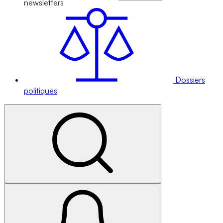
newsletters
Dossiers
politiques