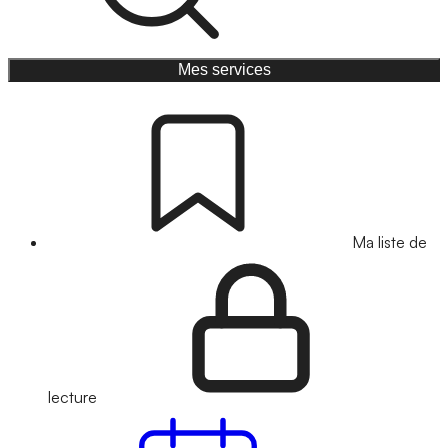
Mes services
Ma liste de
lecture