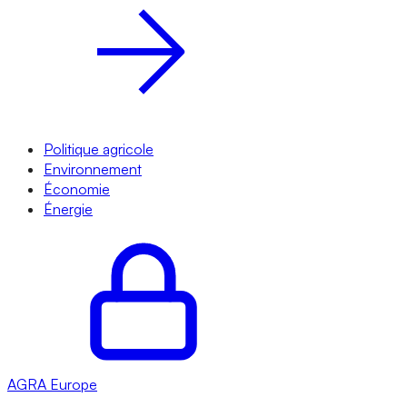
Politique agricole
Environnement
Économie
Énergie
AGRA
Europe