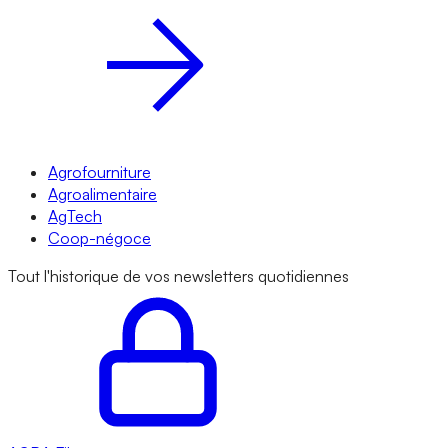
Agrofourniture
Agroalimentaire
AgTech
Coop-négoce
Tout l'historique de vos newsletters quotidiennes