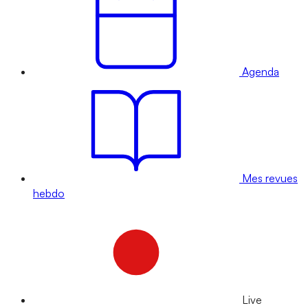
Agenda
Mes revues
hebdo
Live