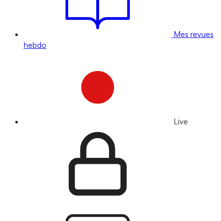
Mes revues
hebdo
Live