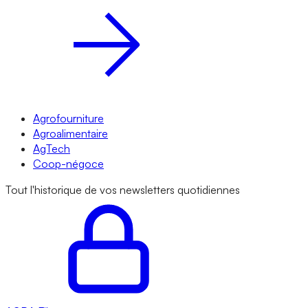
Agrofourniture
Agroalimentaire
AgTech
Coop-négoce
Tout l'historique de vos newsletters quotidiennes