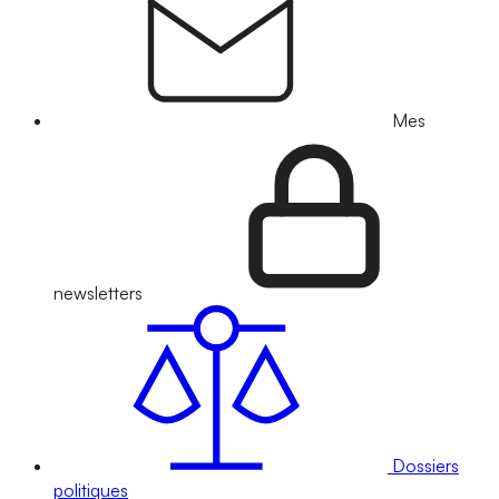
Mes
newsletters
Dossiers
politiques