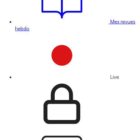
Mes revues
hebdo
Live