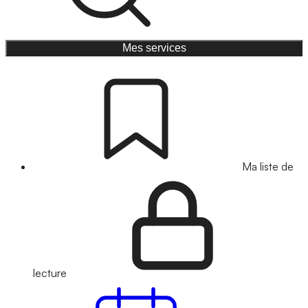
Mes services
Ma liste de
lecture