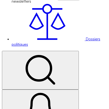
newsletters
Dossiers
politiques