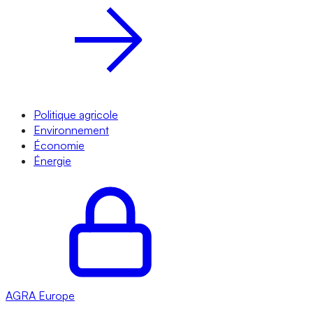
Politique agricole
Environnement
Économie
Énergie
AGRA
Europe