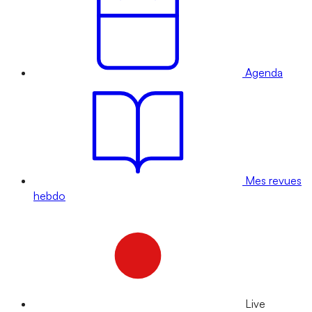
Agenda
Mes revues
hebdo
Live