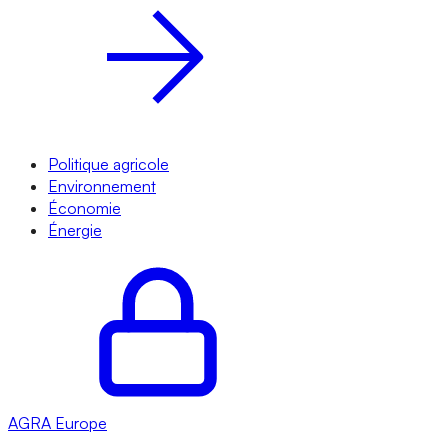
Politique agricole
Environnement
Économie
Énergie
AGRA
Europe