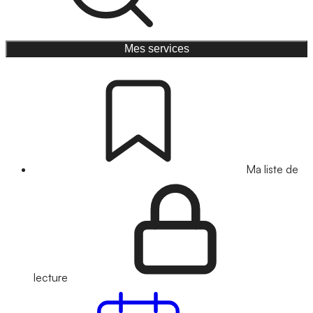
Mes services
Ma liste de
lecture