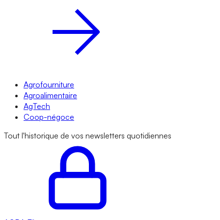
Agrofourniture
Agroalimentaire
AgTech
Coop-négoce
Tout l'historique de vos newsletters quotidiennes