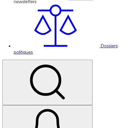
newsletters
Dossiers
politiques