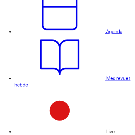
Agenda
Mes revues
hebdo
Live