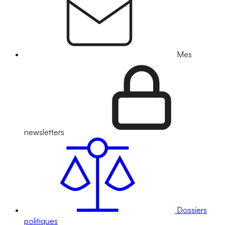
Mes
newsletters
Dossiers
politiques