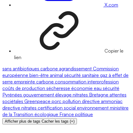
X.com
Copier le
lien
sans antibiotiques
carbone
agrandissement
Commission
européenne
bien-être animal
sécurité sanitaire
gaz à effet de
serre
empreinte carbone
consommation
interprofession
coûts de production
sécheresse
économie
eau
sécurité
Pyrénées
gouvernement
élevage
nitrates
Bretagne
attentes
sociétales
Greenpeace
porc
pollution
directive
ammoniac
directive nitrates
certification
social
environnement
ministère
de la Transition écologique
France
politique
Afficher plus de tags
Cacher les tags
(
+
)