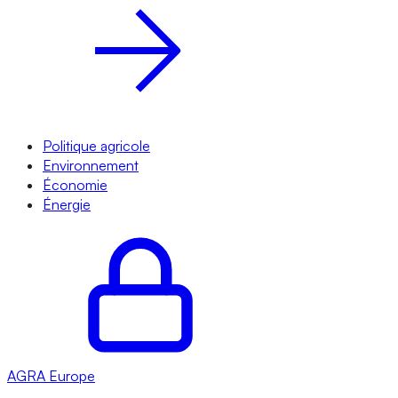
Politique agricole
Environnement
Économie
Énergie
AGRA
Europe