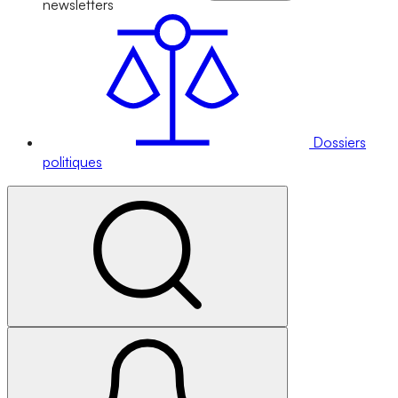
newsletters
Dossiers
politiques