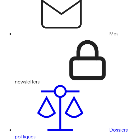
Mes
newsletters
Dossiers
politiques