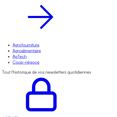
Agrofourniture
Agroalimentaire
AgTech
Coop-négoce
Tout l'historique de vos newsletters quotidiennes