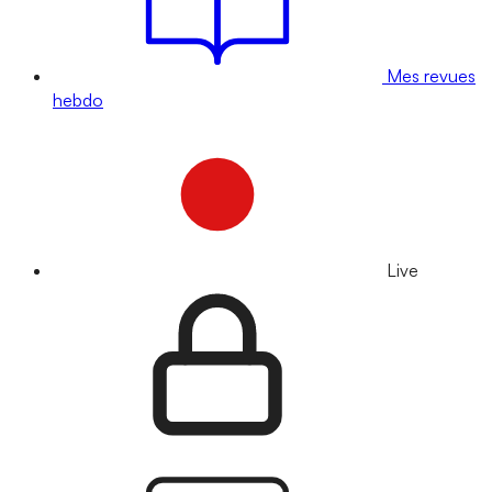
Mes revues
hebdo
Live