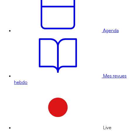
Agenda
Mes revues
hebdo
Live