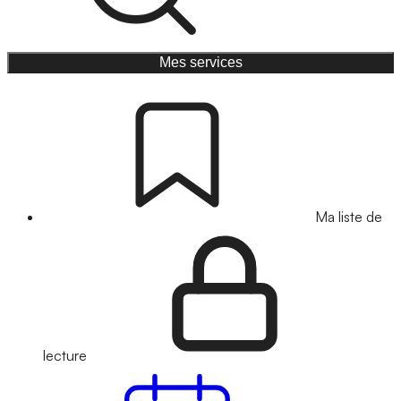
Mes services
Ma liste de
lecture