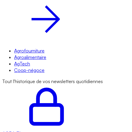
Agrofourniture
Agroalimentaire
AgTech
Coop-négoce
Tout l'historique de vos newsletters quotidiennes