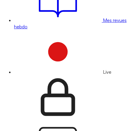
Mes revues
hebdo
Live