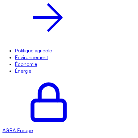
Politique agricole
Environnement
Économie
Énergie
AGRA
Europe