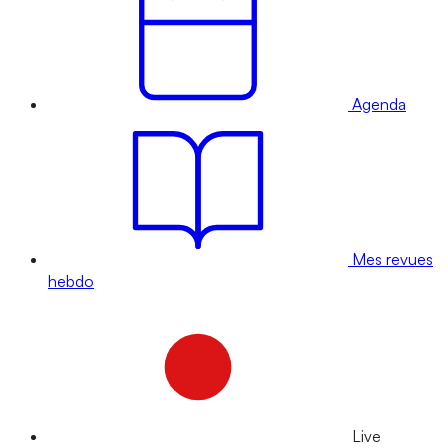
Agenda
Mes revues
hebdo
Live