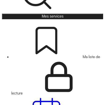
Mes services
Ma liste de
lecture