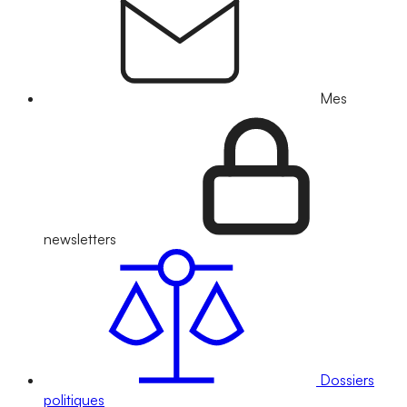
Mes
newsletters
Dossiers
politiques