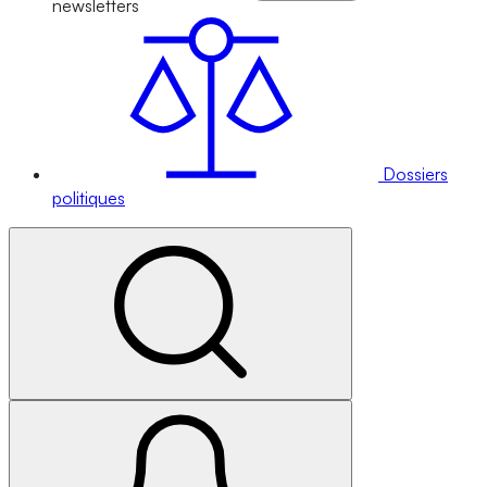
newsletters
Dossiers
politiques