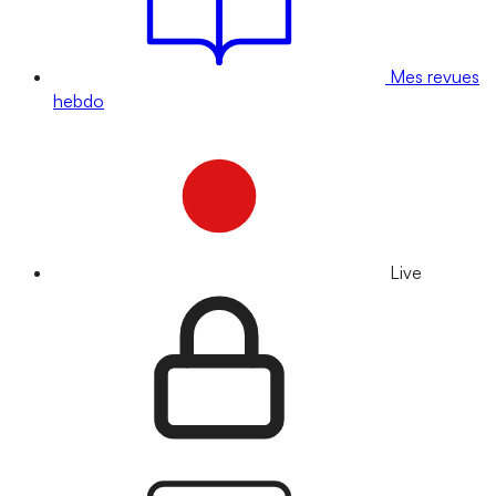
Mes revues
hebdo
Live