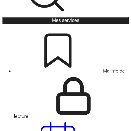
Mes services
Ma liste de
lecture