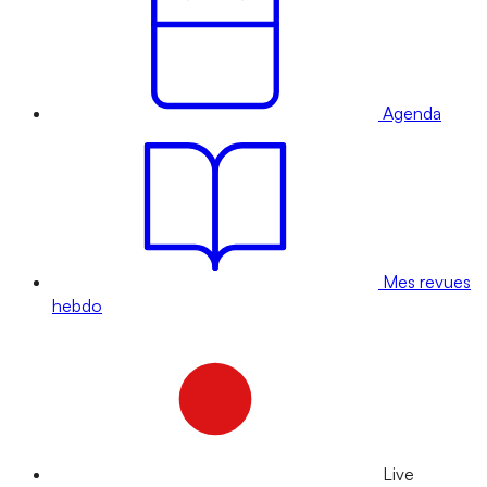
Agenda
Mes revues
hebdo
Live