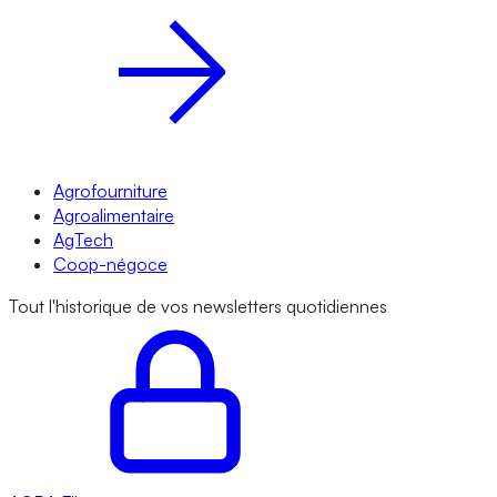
Agrofourniture
Agroalimentaire
AgTech
Coop-négoce
Tout l'historique de vos newsletters quotidiennes