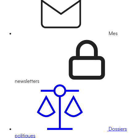
Mes
newsletters
Dossiers
politiques