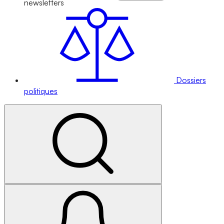
newsletters
Dossiers
politiques