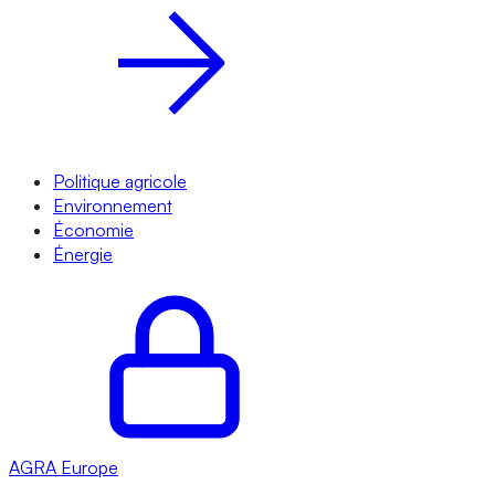
Politique agricole
Environnement
Économie
Énergie
AGRA
Europe