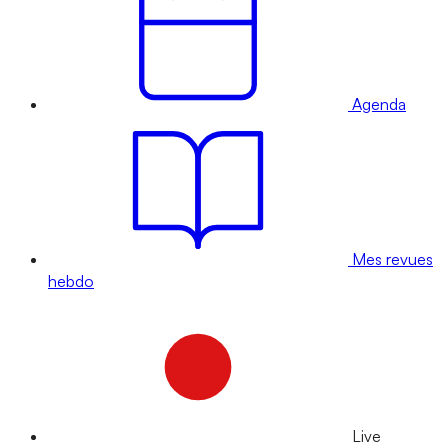
Agenda
Mes revues
hebdo
Live