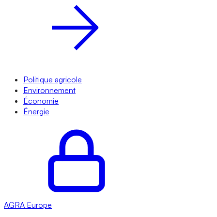
Politique agricole
Environnement
Économie
Énergie
AGRA
Europe