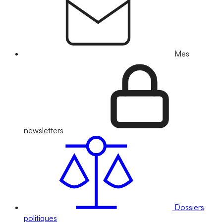
Mes
newsletters
Dossiers
politiques