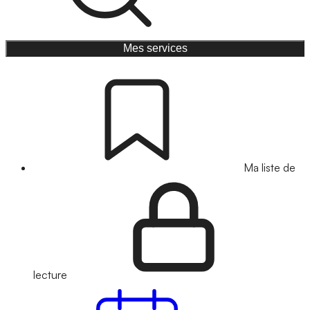
Mes services
Ma liste de
lecture