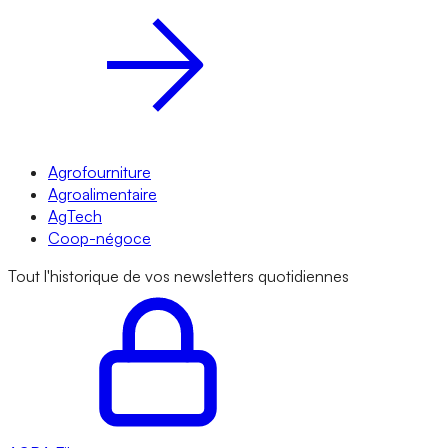
Agrofourniture
Agroalimentaire
AgTech
Coop-négoce
Tout l'historique de vos newsletters quotidiennes