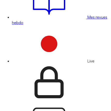
Mes revues
hebdo
Live