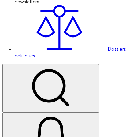
newsletters
Dossiers
politiques