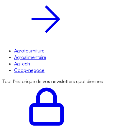
Agrofourniture
Agroalimentaire
AgTech
Coop-négoce
Tout l'historique de vos newsletters quotidiennes