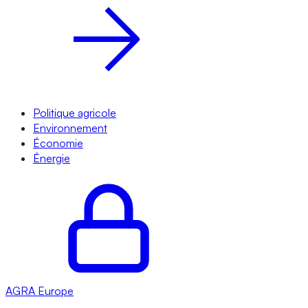
Politique agricole
Environnement
Économie
Énergie
AGRA
Europe