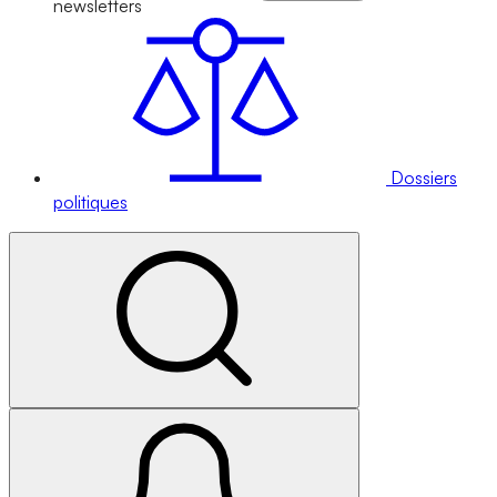
newsletters
Dossiers
politiques