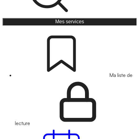
Mes services
Ma liste de
lecture