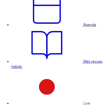
Agenda
Mes revues
hebdo
Live