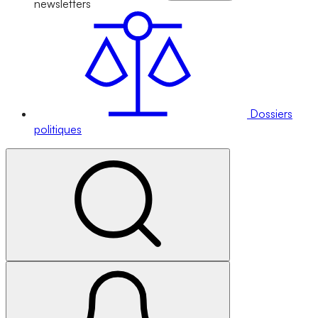
newsletters
Dossiers
politiques