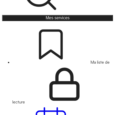
Mes services
Ma liste de
lecture