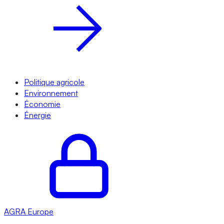
Politique agricole
Environnement
Économie
Énergie
AGRA
Europe