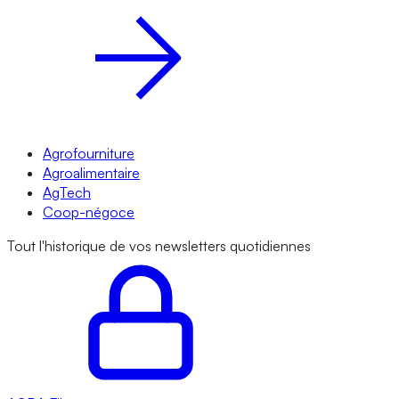
Agrofourniture
Agroalimentaire
AgTech
Coop-négoce
Tout l'historique de vos newsletters quotidiennes