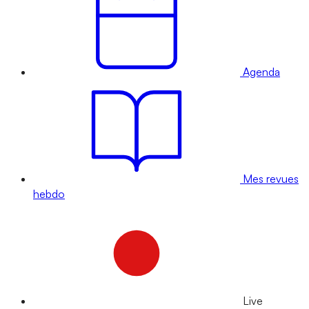
Agenda
Mes revues
hebdo
Live