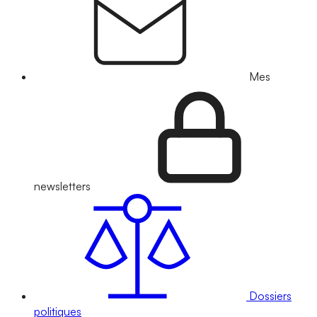
Mes
newsletters
Dossiers
politiques