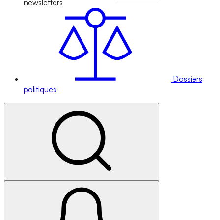
newsletters
Dossiers
politiques