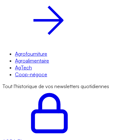
Agrofourniture
Agroalimentaire
AgTech
Coop-négoce
Tout l'historique de vos newsletters quotidiennes