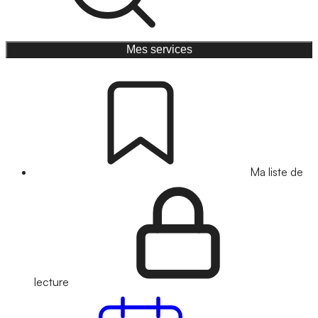
Mes services
Ma liste de
lecture