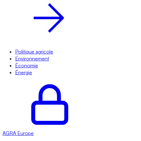
Politique agricole
Environnement
Économie
Énergie
AGRA
Europe