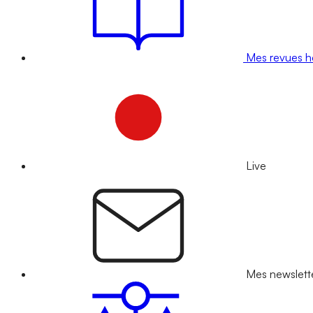
Mes revues 
Live
Mes newslett