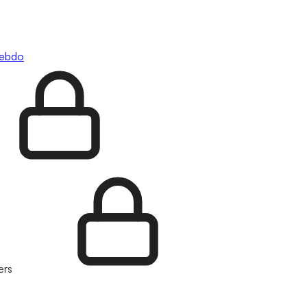
hebdo
ers