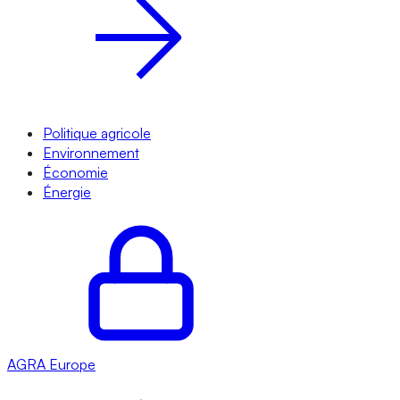
Politique agricole
Environnement
Économie
Énergie
AGRA
Europe