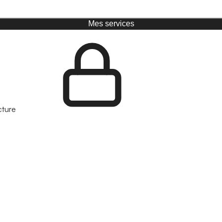
Mes services
cture