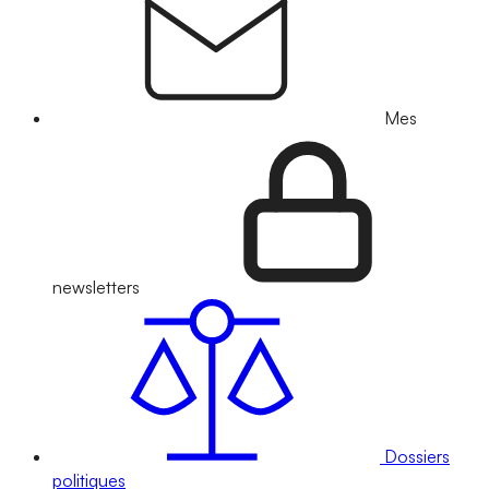
Mes
newsletters
Dossiers
politiques