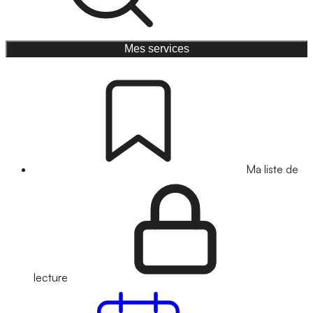
Mes services
Ma liste de
lecture