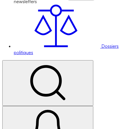
newsletters
Dossiers
politiques