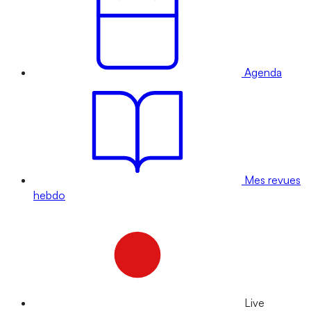
Agenda
Mes revues
hebdo
Live