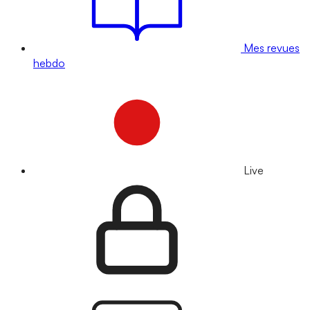
Mes revues
hebdo
Live