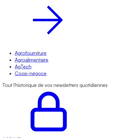
Agrofourniture
Agroalimentaire
AgTech
Coop-négoce
Tout l'historique de vos newsletters quotidiennes