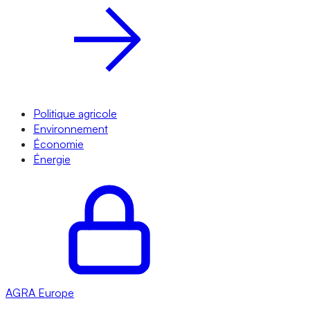
Politique agricole
Environnement
Économie
Énergie
AGRA
Europe