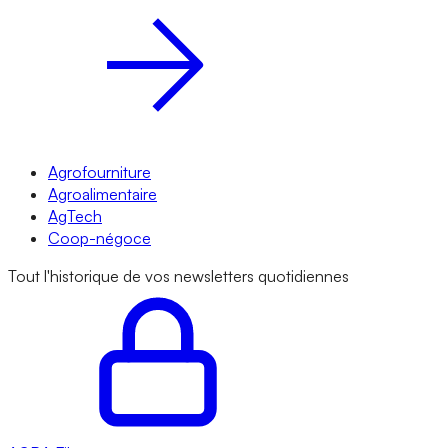
Agrofourniture
Agroalimentaire
AgTech
Coop-négoce
Tout l'historique de vos newsletters quotidiennes