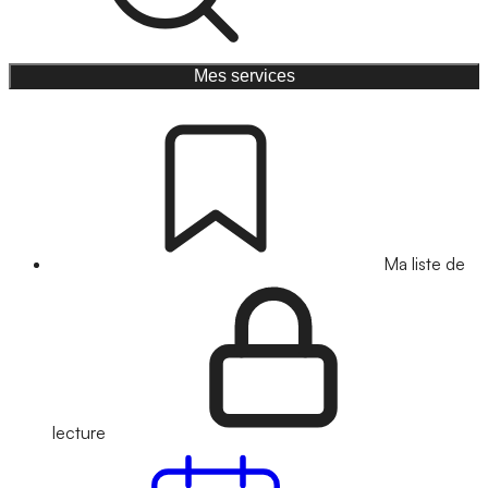
Mes services
Ma liste de
lecture