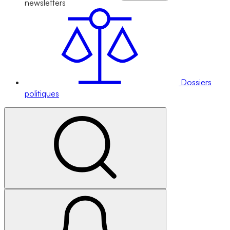
newsletters
Dossiers
politiques