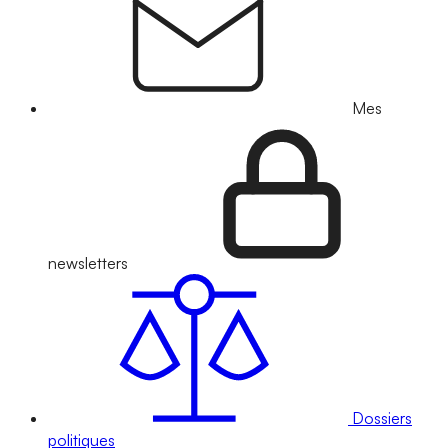
Mes
newsletters
Dossiers
politiques