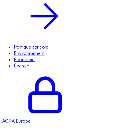
Politique agricole
Environnement
Économie
Énergie
AGRA
Europe