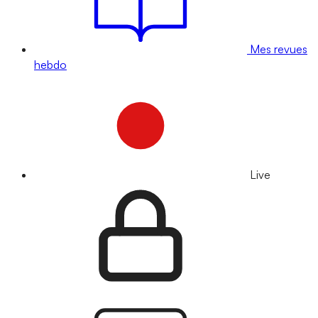
Mes revues
hebdo
Live