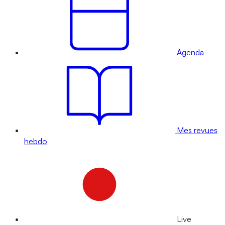
Agenda
Mes revues
hebdo
Live