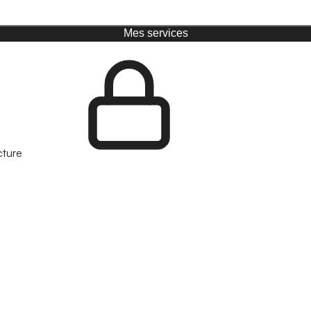
Mes services
cture