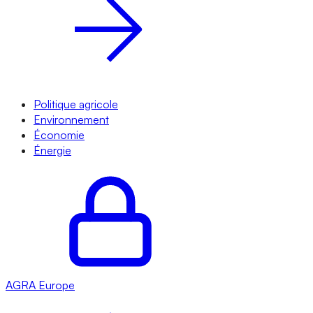
Politique agricole
Environnement
Économie
Énergie
AGRA
Europe