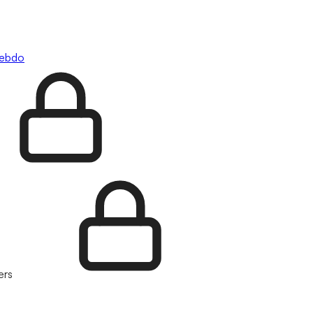
hebdo
ers