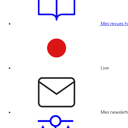
Mes revues 
Live
Mes newslett