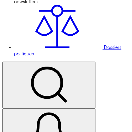
newsletters
Dossiers
politiques