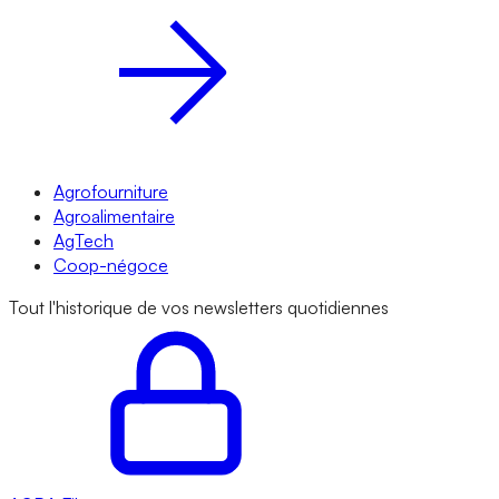
Agrofourniture
Agroalimentaire
AgTech
Coop-négoce
Tout l'historique de vos newsletters quotidiennes