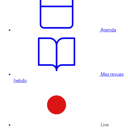
Agenda
Mes revues
hebdo
Live