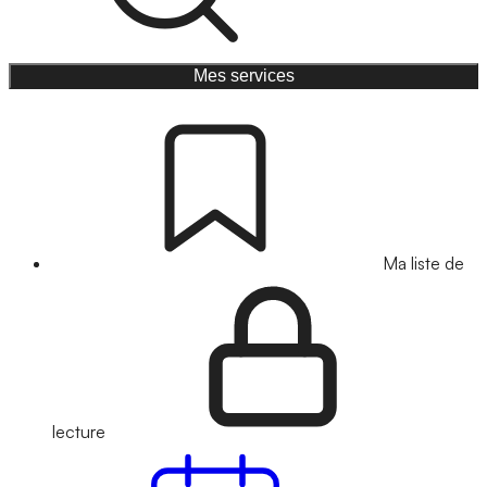
Mes services
Ma liste de
lecture