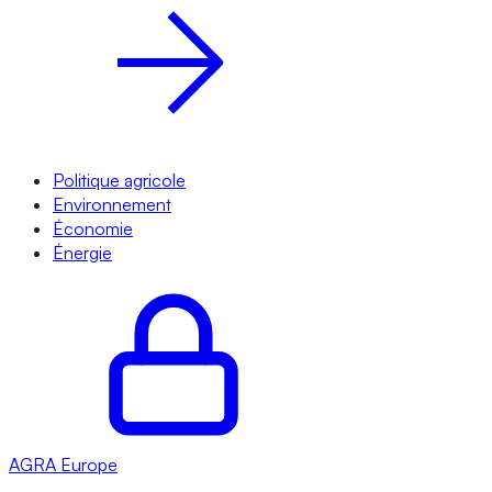
Politique agricole
Environnement
Économie
Énergie
AGRA
Europe