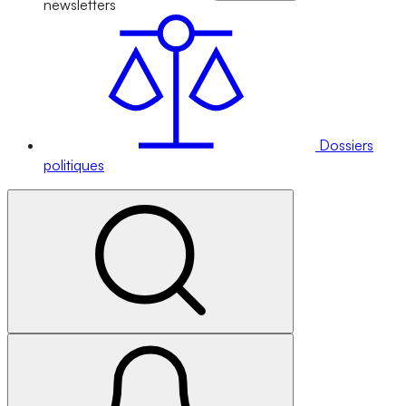
newsletters
Dossiers
politiques