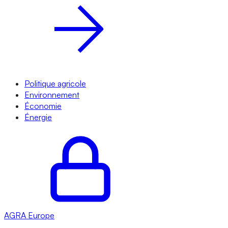
Politique agricole
Environnement
Économie
Énergie
AGRA
Europe