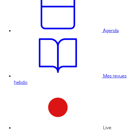
Agenda
Mes revues
hebdo
Live