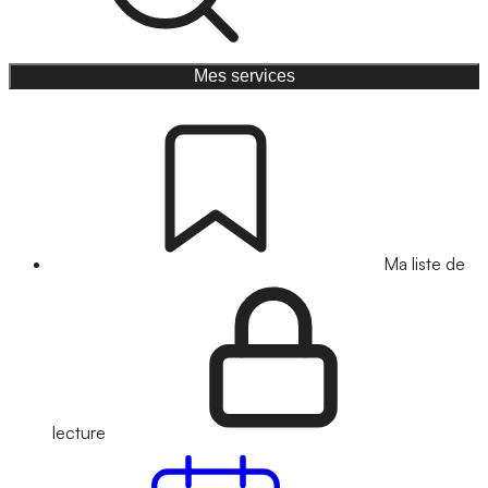
Mes services
Ma liste de
lecture