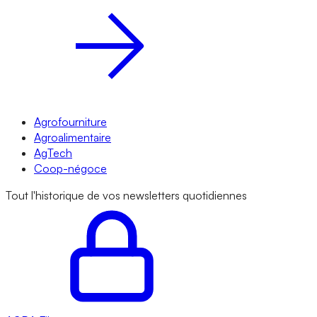
Agrofourniture
Agroalimentaire
AgTech
Coop-négoce
Tout l'historique de vos newsletters quotidiennes