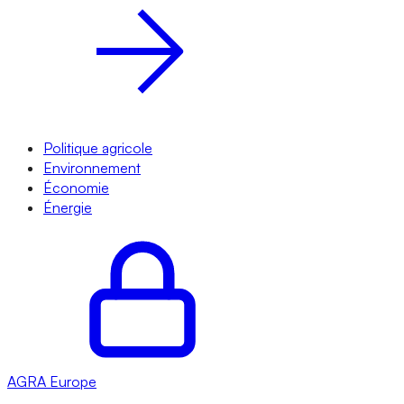
Politique agricole
Environnement
Économie
Énergie
AGRA
Europe