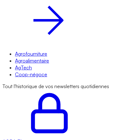
Agrofourniture
Agroalimentaire
AgTech
Coop-négoce
Tout l'historique de vos newsletters quotidiennes