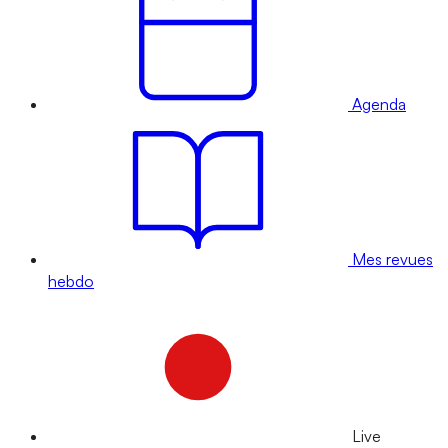
Agenda
Mes revues
hebdo
Live