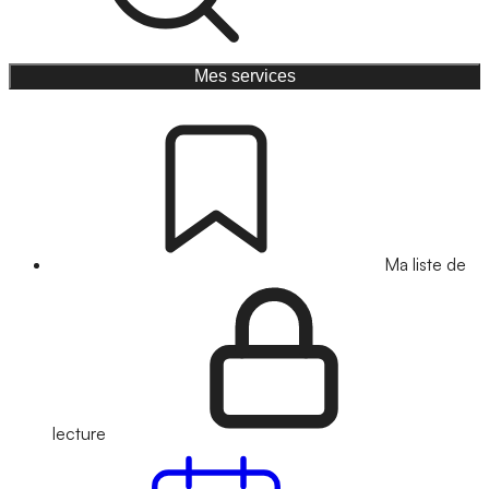
Mes services
Ma liste de
lecture