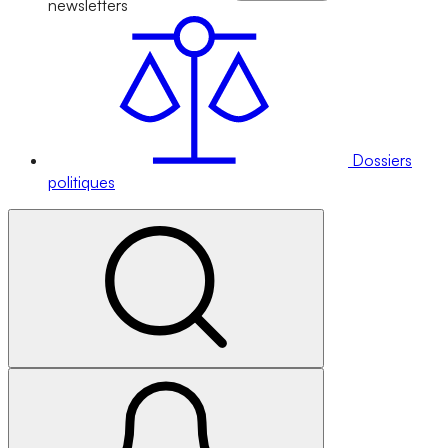
newsletters
Dossiers
politiques