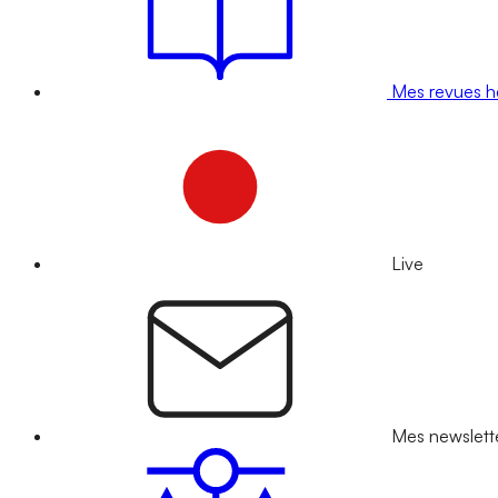
Mes revues 
Live
Mes newslett