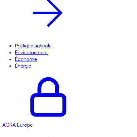
Politique agricole
Environnement
Économie
Énergie
AGRA
Europe