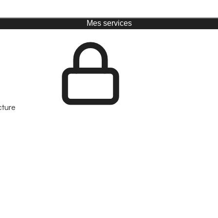
Mes services
cture