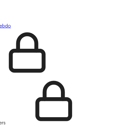
hebdo
ers