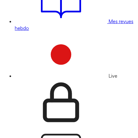
Mes revues
hebdo
Live