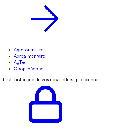
Agrofourniture
Agroalimentaire
AgTech
Coop-négoce
Tout l'historique de vos newsletters quotidiennes