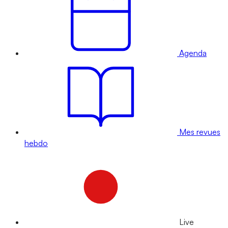
Agenda
Mes revues
hebdo
Live