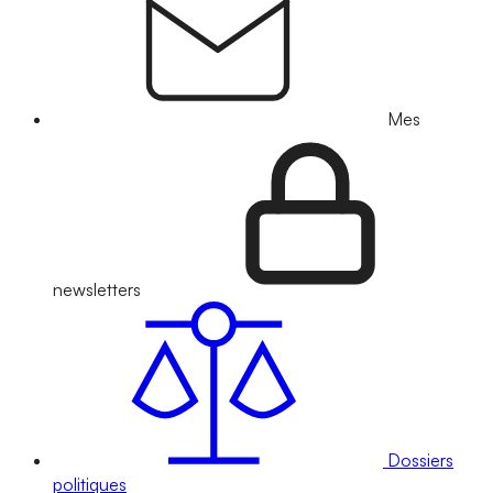
Mes
newsletters
Dossiers
politiques