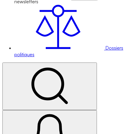
newsletters
Dossiers
politiques