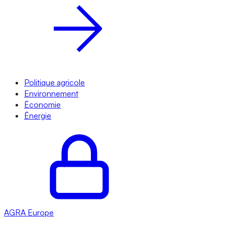
Politique agricole
Environnement
Économie
Énergie
AGRA
Europe