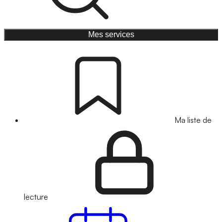
Mes services
Ma liste de
lecture