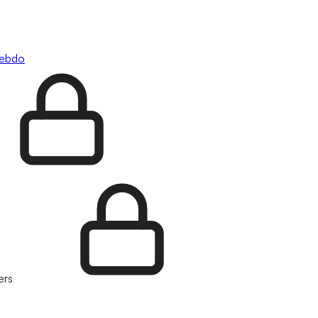
hebdo
ers