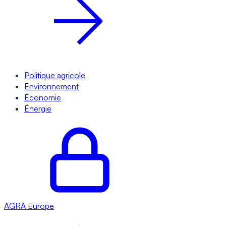
Politique agricole
Environnement
Économie
Énergie
AGRA
Europe