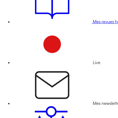
Mes revues 
Live
Mes newslett