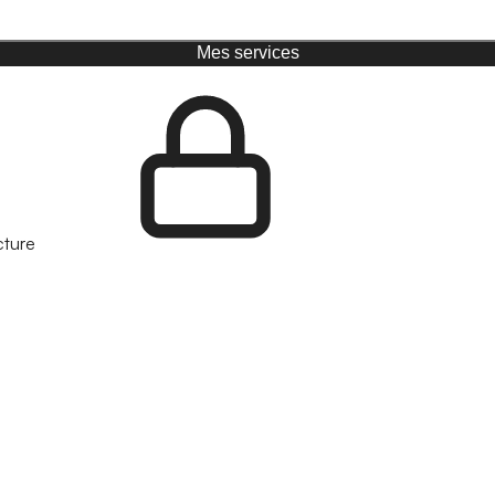
Mes services
cture