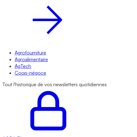
Agrofourniture
Agroalimentaire
AgTech
Coop-négoce
Tout l'historique de vos newsletters quotidiennes