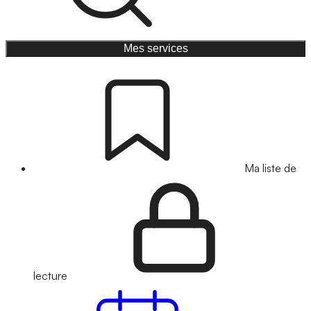
Mes services
Ma liste de
lecture