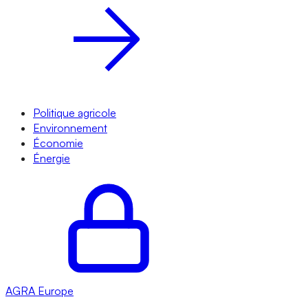
Politique agricole
Environnement
Économie
Énergie
AGRA
Europe