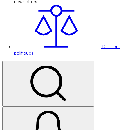
newsletters
Dossiers
politiques