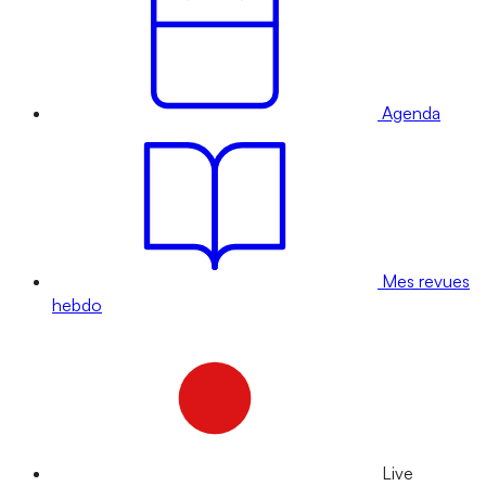
Agenda
Mes revues
hebdo
Live