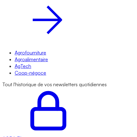
Agrofourniture
Agroalimentaire
AgTech
Coop-négoce
Tout l'historique de vos newsletters quotidiennes