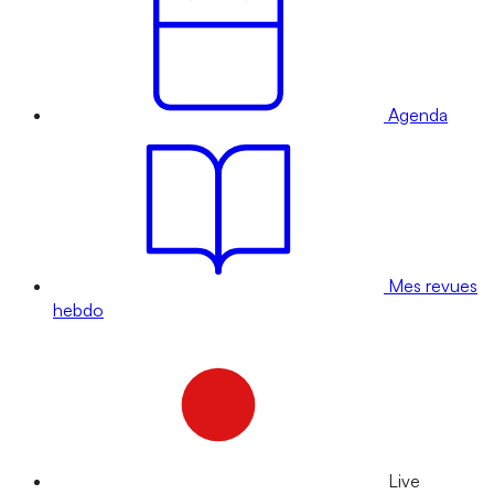
Agenda
Mes revues
hebdo
Live