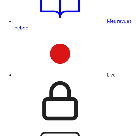
Mes revues
hebdo
Live