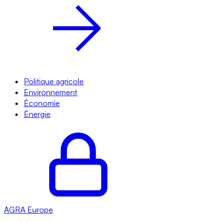
Politique agricole
Environnement
Économie
Énergie
AGRA
Europe