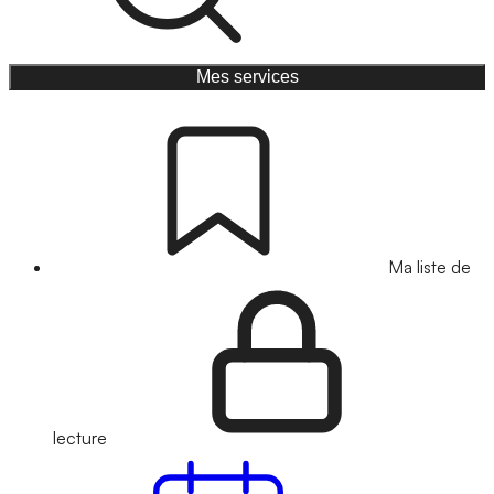
Mes services
Ma liste de
lecture