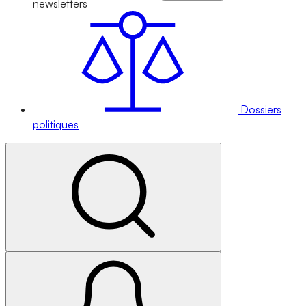
newsletters
Dossiers
politiques