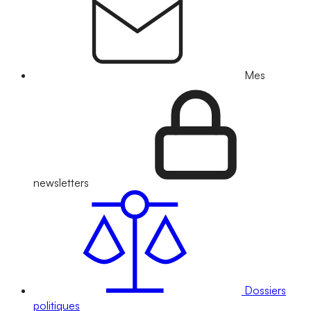
Mes
newsletters
Dossiers
politiques