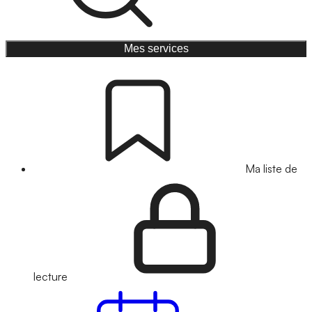
Mes services
Ma liste de
lecture