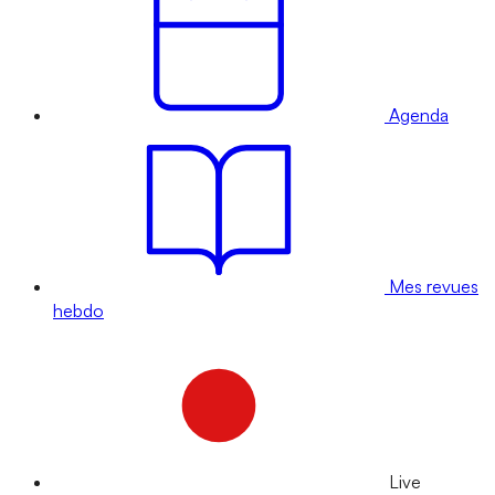
Agenda
Mes revues
hebdo
Live