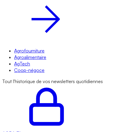
Agrofourniture
Agroalimentaire
AgTech
Coop-négoce
Tout l'historique de vos newsletters quotidiennes