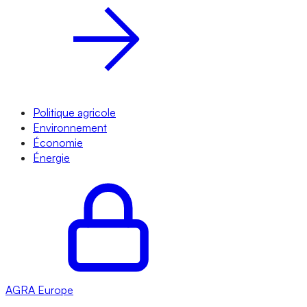
Politique agricole
Environnement
Économie
Énergie
AGRA
Europe