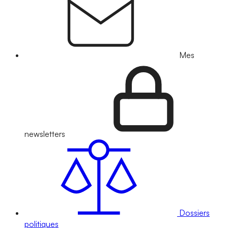
Mes
newsletters
Dossiers
politiques