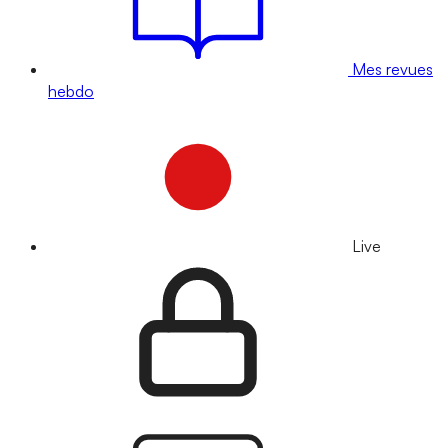
Mes revues
hebdo
Live