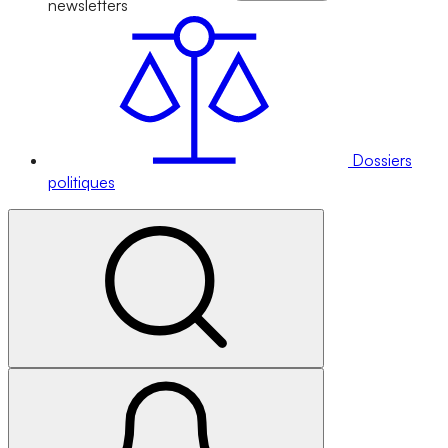
newsletters
Dossiers
politiques