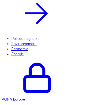
Politique agricole
Environnement
Économie
Énergie
AGRA
Europe