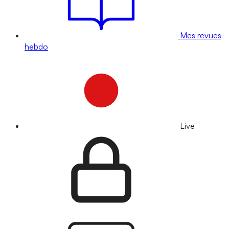
Mes revues
hebdo
Live