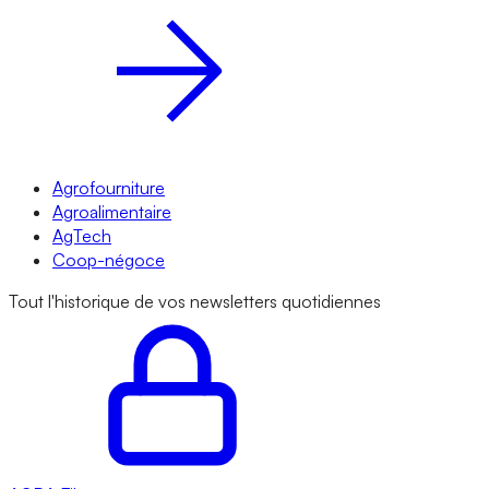
Agrofourniture
Agroalimentaire
AgTech
Coop-négoce
Tout l'historique de vos newsletters quotidiennes