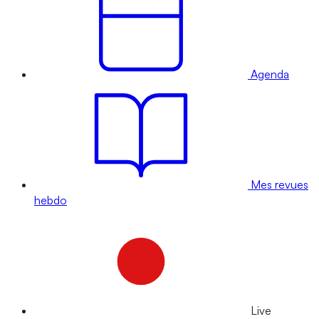
Agenda
Mes revues
hebdo
Live