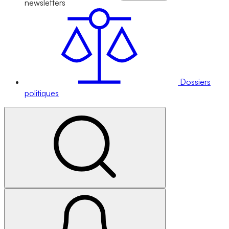
newsletters
Dossiers
politiques