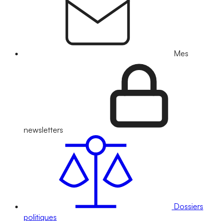
Mes
newsletters
Dossiers
politiques