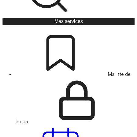
Mes services
Ma liste de
lecture