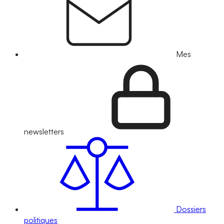
Mes
newsletters
Dossiers
politiques