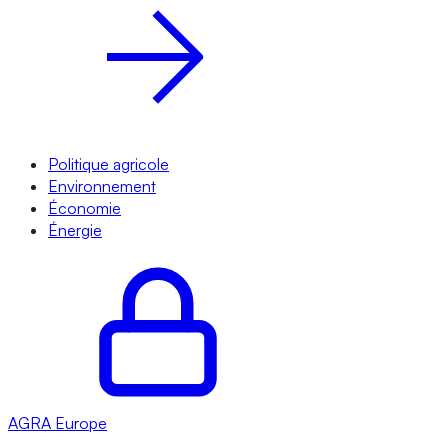
Politique agricole
Environnement
Économie
Énergie
AGRA
Europe