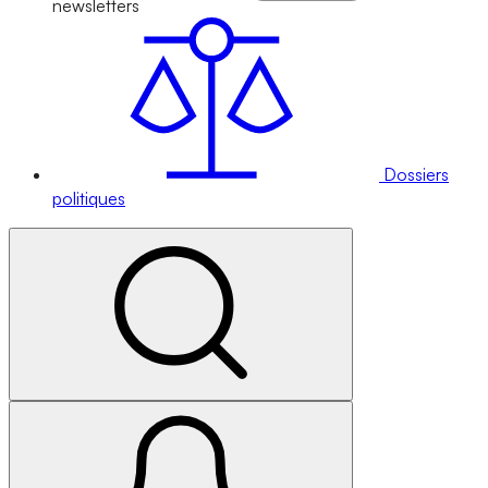
newsletters
Dossiers
politiques