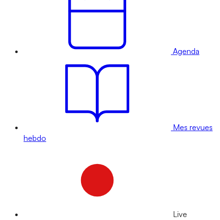
Agenda
Mes revues
hebdo
Live