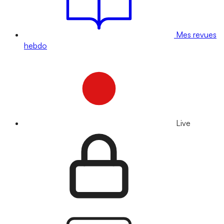
Mes revues
hebdo
Live