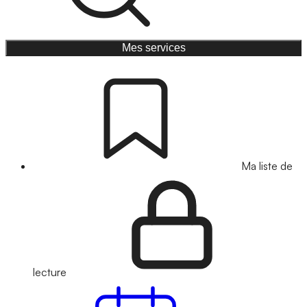
Mes services
Ma liste de
lecture