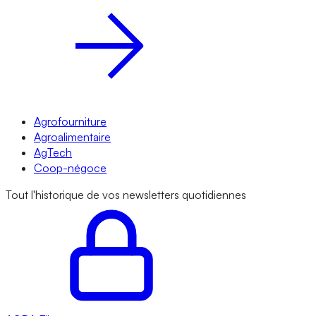
Agrofourniture
Agroalimentaire
AgTech
Coop-négoce
Tout l'historique de vos newsletters quotidiennes