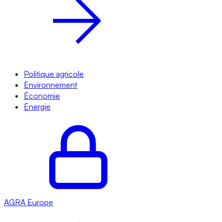
Politique agricole
Environnement
Économie
Énergie
AGRA
Europe