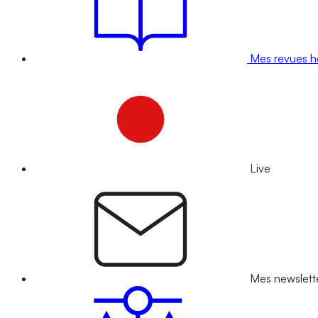
Mes revues 
Live
Mes newslett