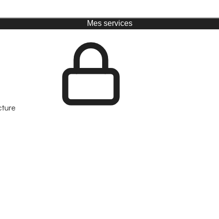
Mes services
cture