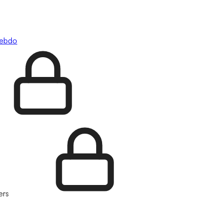
hebdo
ers