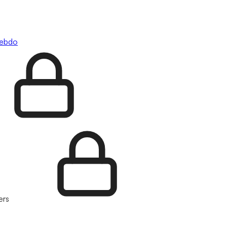
hebdo
ers