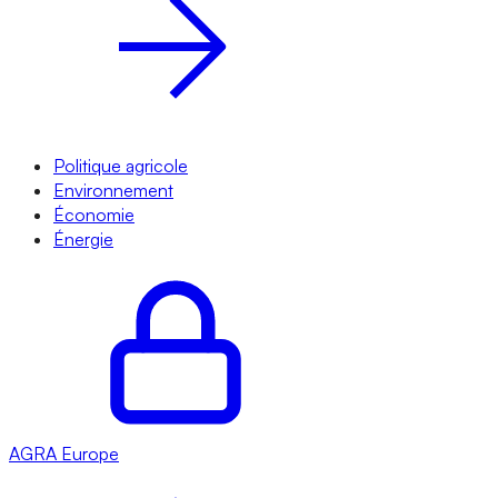
Politique agricole
Environnement
Économie
Énergie
AGRA
Europe