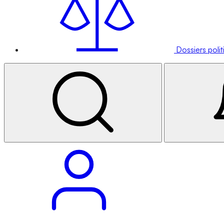
Dossiers poli