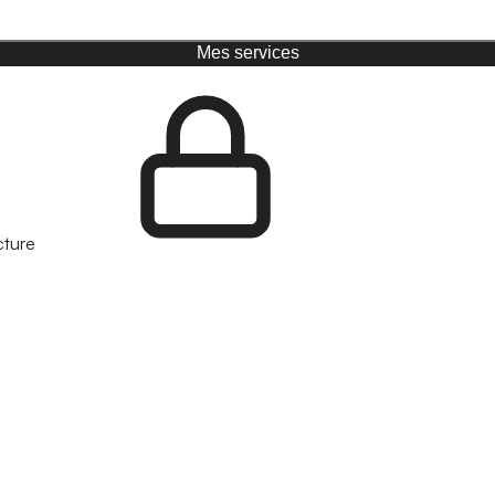
Mes services
cture