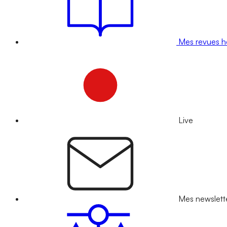
Mes revues 
Live
Mes newslett