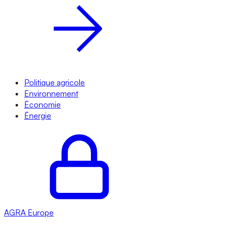
Politique agricole
Environnement
Économie
Énergie
AGRA
Europe