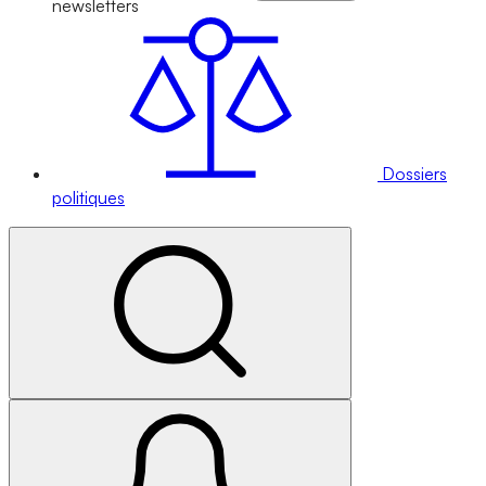
newsletters
Dossiers
politiques