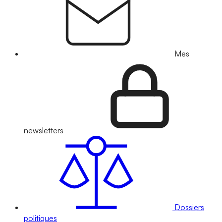
Mes
newsletters
Dossiers
politiques