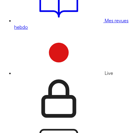
Mes revues
hebdo
Live