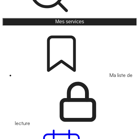
Mes services
Ma liste de
lecture