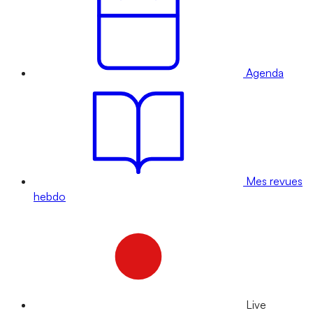
Agenda
Mes revues
hebdo
Live