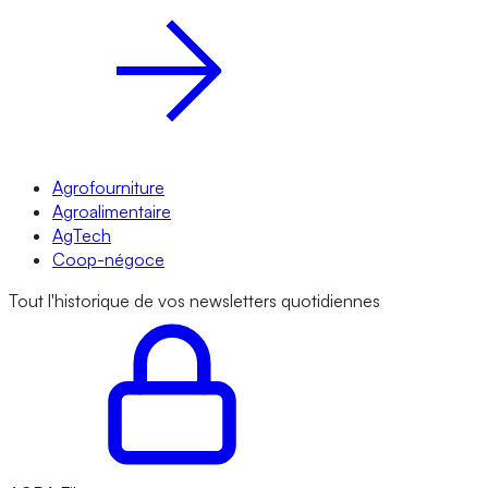
Agrofourniture
Agroalimentaire
AgTech
Coop-négoce
Tout l'historique de vos newsletters quotidiennes