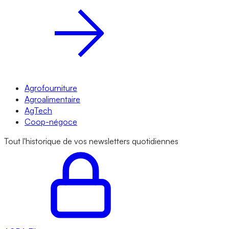
Agrofourniture
Agroalimentaire
AgTech
Coop-négoce
Tout l'historique de vos newsletters quotidiennes