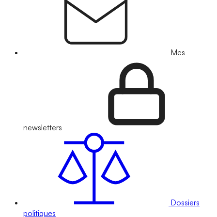
Mes
newsletters
Dossiers
politiques