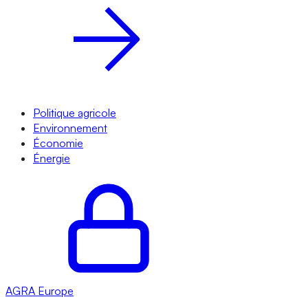
Politique agricole
Environnement
Économie
Énergie
AGRA
Europe