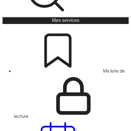
Mes services
Ma liste de
lecture