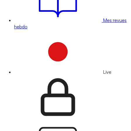
Mes revues
hebdo
Live