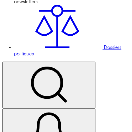
newsletters
Dossiers
politiques