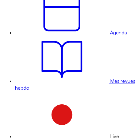
Agenda
Mes revues
hebdo
Live