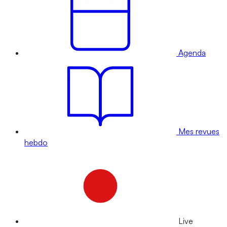
Agenda
Mes revues
hebdo
Live