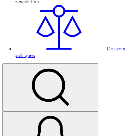
newsletters
Dossiers
politiques