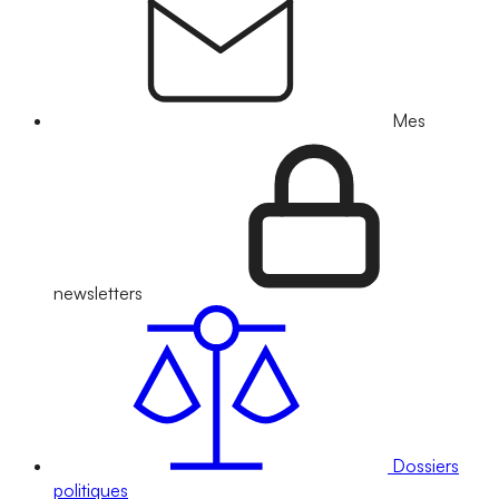
Mes
newsletters
Dossiers
politiques