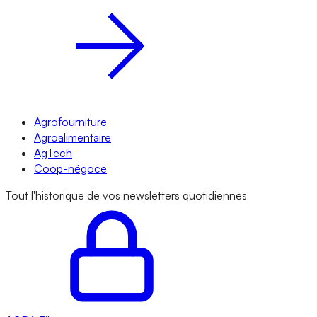
Agrofourniture
Agroalimentaire
AgTech
Coop-négoce
Tout l'historique de vos newsletters quotidiennes