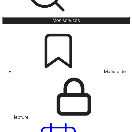
Mes services
Ma liste de
lecture