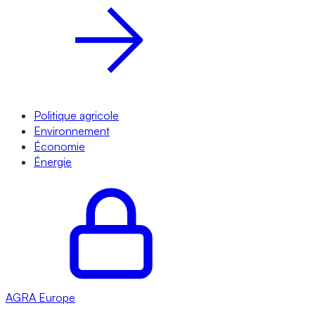
Politique agricole
Environnement
Économie
Énergie
AGRA
Europe