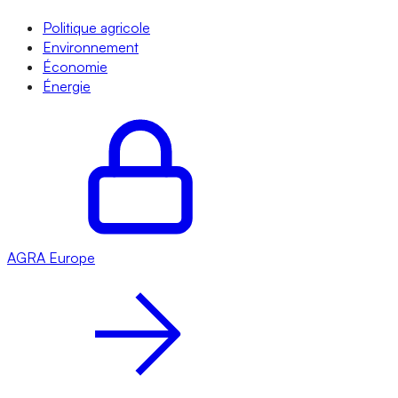
Politique agricole
Environnement
Économie
Énergie
AGRA
Europe