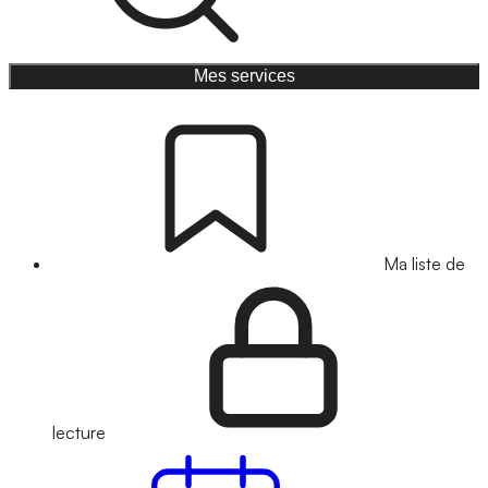
Mes services
Ma liste de
lecture