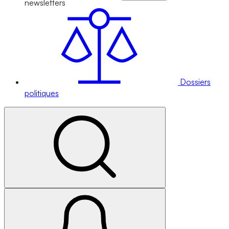
newsletters
Dossiers
politiques