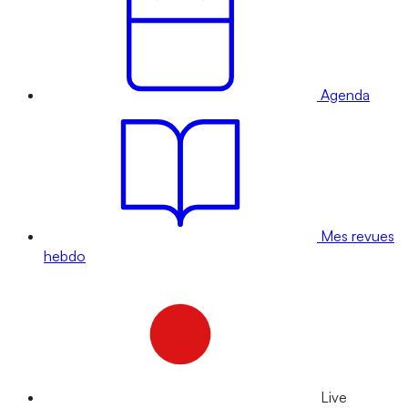
Agenda
Mes revues
hebdo
Live