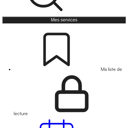
Mes services
Ma liste de
lecture