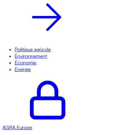
Politique agricole
Environnement
Économie
Énergie
AGRA
Europe