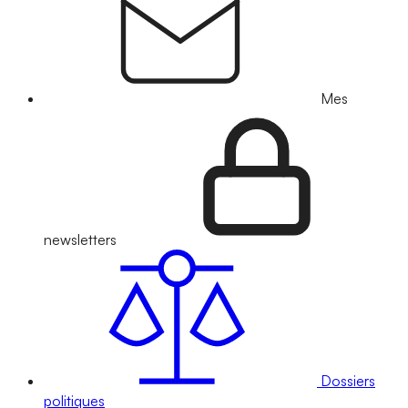
Mes
newsletters
Dossiers
politiques