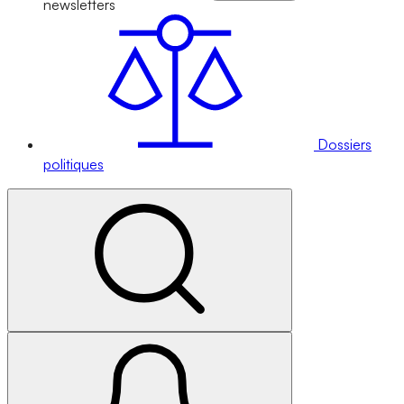
newsletters
Dossiers
politiques