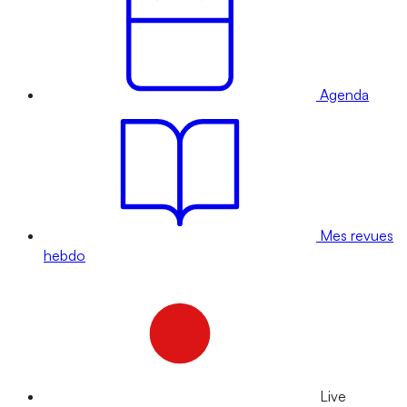
Agenda
Mes revues
hebdo
Live