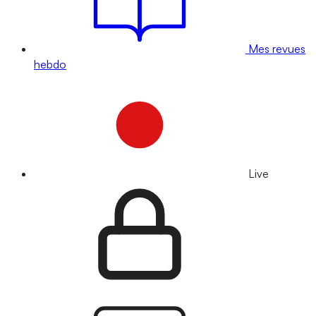
Mes revues
hebdo
Live