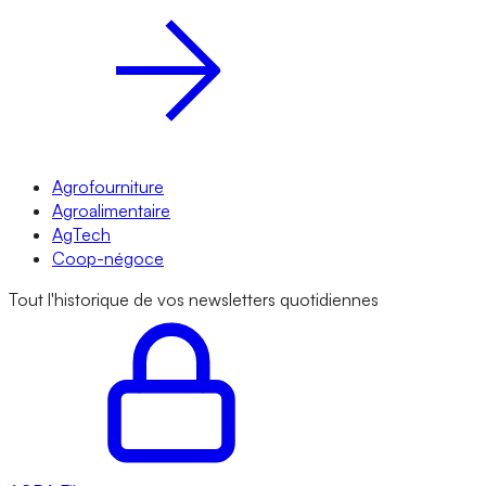
Agrofourniture
Agroalimentaire
AgTech
Coop-négoce
Tout l'historique de vos newsletters quotidiennes