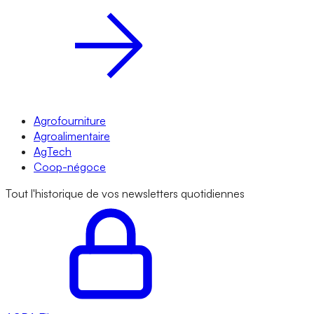
Agrofourniture
Agroalimentaire
AgTech
Coop-négoce
Tout l'historique de vos newsletters quotidiennes