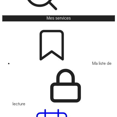
Mes services
Ma liste de
lecture