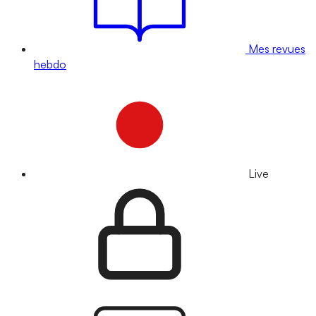
Mes revues
hebdo
Live