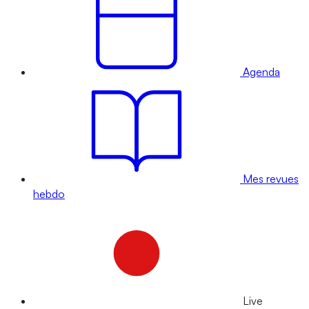
Agenda
Mes revues
hebdo
Live