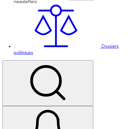
newsletters
Dossiers
politiques