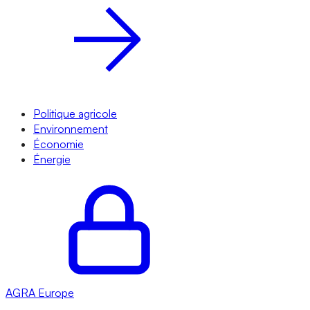
Politique agricole
Environnement
Économie
Énergie
AGRA
Europe