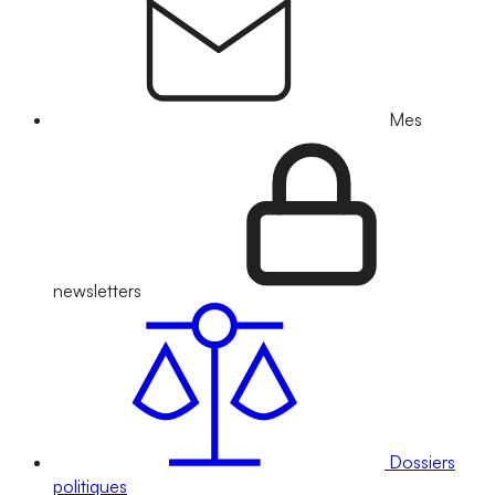
Mes
newsletters
Dossiers
politiques