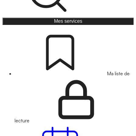
Mes services
Ma liste de
lecture