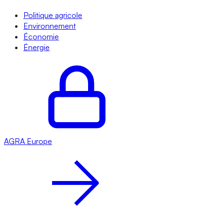
Politique agricole
Environnement
Économie
Énergie
AGRA
Europe