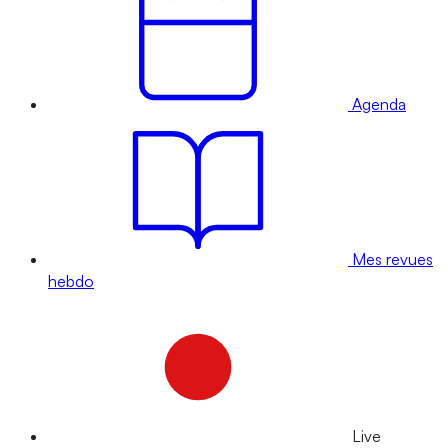
Agenda
Mes revues
hebdo
Live