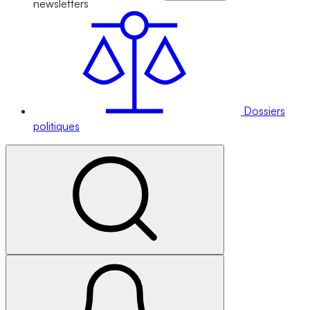
newsletters
Dossiers
politiques