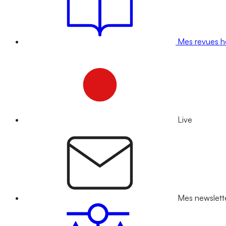
Mes revues 
Live
Mes newslett