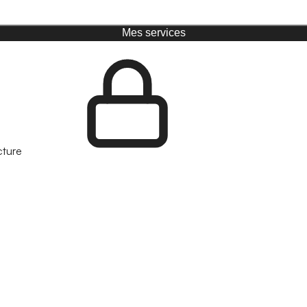
Mes services
cture