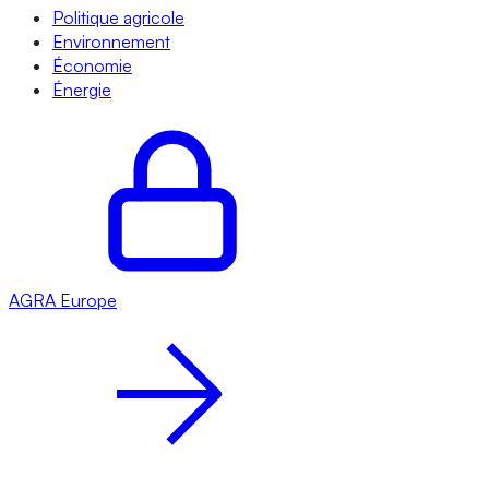
Politique agricole
Environnement
Économie
Énergie
AGRA
Europe