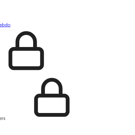
hebdo
ers