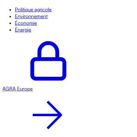
Politique agricole
Environnement
Économie
Énergie
AGRA
Europe