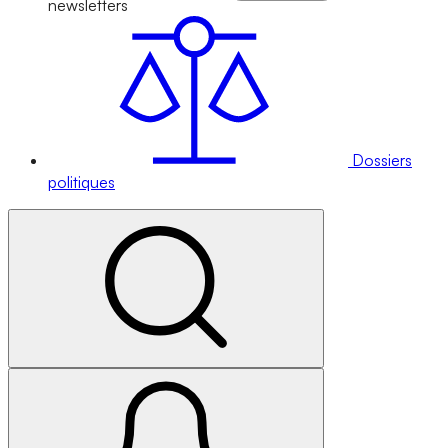
newsletters
Dossiers
politiques