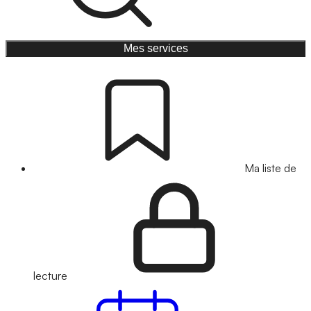
Mes services
Ma liste de
lecture