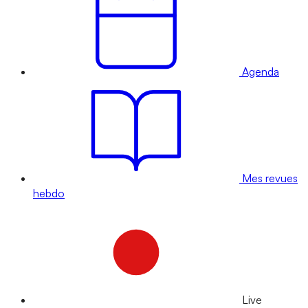
Agenda
Mes revues
hebdo
Live