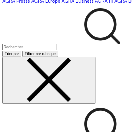
AGRA
Presse
AGRA
Europe
AGRA
Business
AGRA
Fil
AGRA
B
Trier par
Filtrer par rubrique