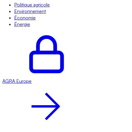
Politique agricole
Environnement
Économie
Énergie
AGRA
Europe