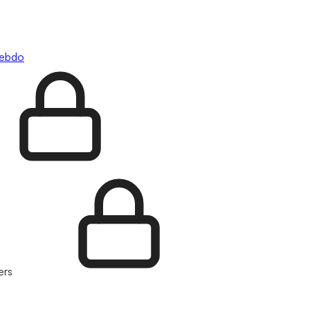
hebdo
ers