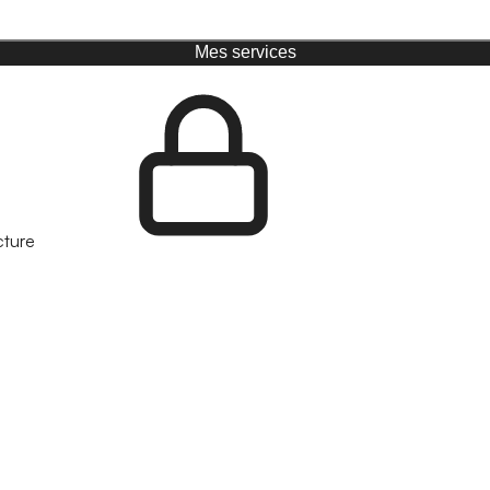
Mes services
cture