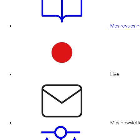
Mes revues 
Live
Mes newslett