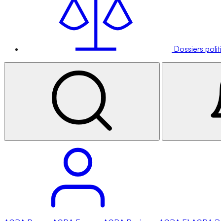
Dossiers poli